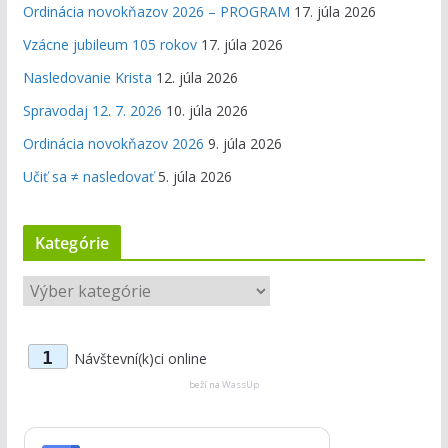
Ordinácia novokňazov 2026 – PROGRAM
17. júla 2026
Vzácne jubileum 105 rokov
17. júla 2026
Nasledovanie Krista
12. júla 2026
Spravodaj 12. 7. 2026
10. júla 2026
Ordinácia novokňazov 2026
9. júla 2026
Učiť sa ≠ nasledovať
5. júla 2026
Kategórie
K
a
t
1
Návštevní(k)ci online
e
g
beží na
WassUp
ó
r