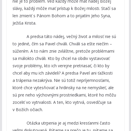
nie je to problém. Veď každý môže mať nádej Božej
slávy, každý môže mať prístup k Božej milosti. Stačí sa
len zmieriť s Pánom Bohom a to prijatím Jeho Syna,
Ježiša Krista.
A predsa táto nádej, večný život a milosť nie sú
to jediné, čím sa Pavel chváli. Chváli sa ešte niečím –
súžením. A to nám znie zvláštne, pretože problémami
sa málokto chváli. Kto by chcel na obdiv vystavovať
svoje problémy, kto ich verejne pretriasať, či kto by
chcel aby mu ich závideli? A predsa Pavel ani ťažkosti
a trápenia nezakrýva. Nie sú totiž nepríjemnosťami,
ktoré chce vytesňovať a hrdinsky na ne nemyslieť, ale
sú pre neho výchovnými prostriedkami, ktoré ho môžu
zoceliť vo vytrvalosti. A ten, kto vytrvá, osvedčuje sa
v Božích očiach.
Otázka utrpenia je aj medzi kresťanmi často
veľmi diskutovaná. Pýtame sa prečo je tu, pýtame sa