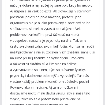
načo je dobré a najradšej by sme boli, keby ho nebolo.
Aj utrpenia sú však dôležité. Ak človek žije v sterilnom
prostredí, položí ho prvá baktéria, pretože jeho
organizmus nie je nijako pripravený a zocelený na boj
s nákazami. Ak niekto vyrastá bez akýchkoľvek
problémov, zaskočí ho prvá ťažkosť, na ktorú
v dospelosti narazí a je psychicky na dne. Tak sme
často svedkami toho, ako mladí ľudia, ktorí sa nenaučili
riešiť problémy a nie sú zocelení v ich znášaní, siahajú si
na život pri zlej známke na vysvedčení. Problémy
a ťažkosti tu skrátka sú a čím viac im čelíme
a vyrovnávame sa s nimi, tým sa stávame fyzicky,
psychicky i duchovne odolnejší a vytrvalejší. Tak nás
vlastne každý problém v konečnom dôsledku posilní.
Rovnako ako v medicíne. Aj tam pri očkovaní
dostávame určitú malú dávku vírusu, aby si naše telo
zvyklo, zocelilo sa a potom bolo pripravené na
stretnutie s veľkým množstvom vírusu.