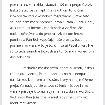
práve teraz, v neľahkej situácii, môžeme prejaviť svoju
lásku či štedrosť a naplniť tak skutkom to, o čom
inokedy tak radi v kostoloch rozprávame. Práve táto
situácia nám môže pomôcť upevniť vzťah k Pánu Bohu,
ak k Nemu priľneme v modlitbách a vložíme všetku
nádej i očakávania do Jeho rúk. Ak potom hrozba
pominie a Pán Boh vypočuje naše prosby, budeme
posilnení vo viere. A to je to, čím sa aj Pavel chváli. Nie
sú to teda samotné ťažkosti ale to, čo mu v konečnom
dôsledku dali.
Prechádzajme dnešnými dňami s vierou, láskou
i nádejou – vierou, že Pán Boh je s nami a neopustí
nás, láskou k bratom a sestrám, ktorým ju aj môžeme
prejaviť a nádejou, že aj toto súženie nás posilní vo
viere a prispeje k tomu, aby sme raz získali slávu Božiu.
Veď preto Pán Ježiš trpel a mrel, aby sme ju my raz
mohli mať. Amen.