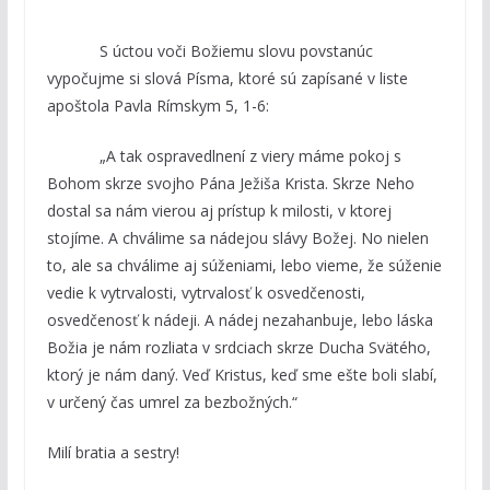
S úctou voči Božiemu slovu povstanúc
vypočujme si slová Písma, ktoré sú zapísané v liste
apoštola Pavla Rímskym 5, 1-6:
„A tak ospravedlnení z viery máme pokoj s
Bohom skrze svojho Pána Ježiša Krista. Skrze Neho
dostal sa nám vierou aj prístup k milosti, v ktorej
stojíme. A chválime sa nádejou slávy Božej. No nielen
to, ale sa chválime aj súženiami, lebo vieme, že súženie
vedie k vytrvalosti, vytrvalosť k osvedčenosti,
osvedčenosť k nádeji. A nádej nezahanbuje, lebo láska
Božia je nám rozliata v srdciach skrze Ducha Svätého,
ktorý je nám daný. Veď Kristus, keď sme ešte boli slabí,
v určený čas umrel za bezbožných.“
Milí bratia a sestry!