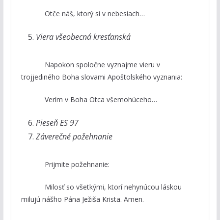
Otče náš, ktorý si v nebesiach…
Viera všeobecná kresťanská
Napokon spoločne vyznajme vieru v
trojjediného Boha slovami Apoštolského vyznania:
Verím v Boha Otca všemohúceho…
Pieseň ES 97
Záverečné požehnanie
Prijmite požehnanie:
Milosť so všetkými, ktorí nehynúcou láskou
milujú nášho Pána Ježiša Krista. Amen.