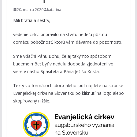
20. marca 2020
katarina
Milí bratia a sestry,
vedenie cirkvi pripravilo na štvrtú nedeľu pôstnu
domácu pobožnosť, ktorú vám dávame do pozornosti.
Sme vďační Pánu Bohu, že aj takýmto spôsobom
budeme môcť byť v nedeľu doobeda zjednotení vo
viere v nášho Spasiteľa a Pána Ježiša Krista.
Texty vo formátoch .docx alebo .pdf nájdete na stránke
Evanjelickej cirkvi na Slovensku po kliknutí na logo alebo
skopírovaný nižšie…