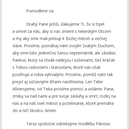
Pomodlime sa:
Drahý Pane Ježiši, ďakujeme Ti, že si trpel
a umrel za nás, aby si nás zmieril s nebeským Otcom
a my aby sme mali prístup k Božej milosti a večnej
sláve. Prosíme, pomáhaj nám svojím Svätým Duchom,
aby sme túto jedinečnú šancu nepremárnili, ale závidiac
Pavlovi, ktorý sa chváli nádejou i súženiami, tiež kráčali
s Tebou radosťami i starosťami, ktoré nás však
posilňujú a robia vytrvalými. Prosíme, pomôž nám tak
prejsť aj súčasnými dňami navštívenia. Len Tebe
dôverujeme, od Teba prosíme pomoc a voláme: Pane,
zmiluj sa nad nami a pre svoje zásluhy a smrť, rozlej na
nás a na náš svet milosť a požehnanie, ktoré premáha
zlo a ničí škodcu. Amen.
Teraz spoločne odriekajme modlitbu Pánovu: