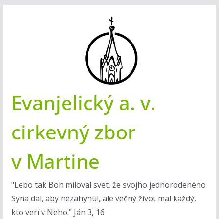
Skip
to
content
Evanjelický a. v.
cirkevný zbor
v Martine
"Lebo tak Boh miloval svet, že svojho jednorodeného
Syna dal, aby nezahynul, ale večný život mal každý,
kto verí v Neho." Ján 3, 16