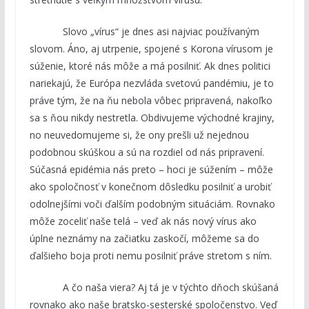
Slovo „vírus“ je dnes asi najviac používaným
slovom. Áno, aj utrpenie, spojené s Korona vírusom je
súženie, ktoré nás môže a má posilniť. Ak dnes politici
nariekajú, že Európa nezvláda svetovú pandémiu, je to
práve tým, že na ňu nebola vôbec pripravená, nakoľko
sa s ňou nikdy nestretla. Obdivujeme východné krajiny,
no neuvedomujeme si, že ony prešli už nejednou
podobnou skúškou a sú na rozdiel od nás pripravení.
Súčasná epidémia nás preto – hoci je súžením – môže
ako spoločnosť v konečnom dôsledku posilniť a urobiť
odolnejšími voči ďalším podobným situáciám. Rovnako
môže zoceliť naše telá – veď ak nás nový vírus ako
úplne neznámy na začiatku zaskočí, môžeme sa do
ďalšieho boja proti nemu posilniť práve stretom s ním.
A čo naša viera? Aj tá je v týchto dňoch skúšaná
rovnako ako naše bratsko-sesterské spoločenstvo. Veď