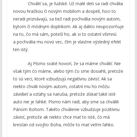
Chváliť sa, je ľudské. Už malé deti sa radi chvália
novou hračkou či novým mobilom a dospelí, hoci to
neradi priznávajú, sa tiež radi pochvália novým autom,
bytom či módnym doplnkom. Ak aj dakto neupozorňuje
na to, čo má sám, poteší ho, ak si to ostatní všimnú
a pochvália mu novú vec, čím je vlastne výsledný efekt
ten istý.
Aj Písmo sväté hovorí, že sa máme chváliť. Nie
však tým čo máme, alebo tým čo sme dosiahli, pretože
to sú veci, ktoré vzbudzujú negatívnu závisť. Ak sa
niekto chváli novým autom, ostatní mu ho môžu
závidieť a vzťahy sa narušia, pretože získať také isté
auto nie je ľahké. Písmo nám radí, aby sme sa chválili
Pánom Bohom. Takéto chválenie vzbudzuje pozitívnu
závisť, pretože ak niekto chce mať to isté, čo má
kresťan od svojho Boha, môže to mať veľmi ľahko.