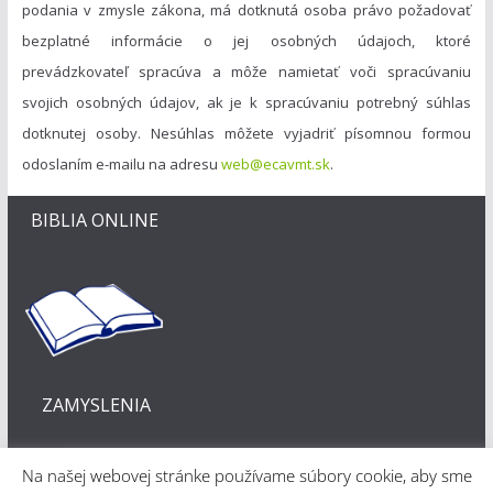
podania v zmysle zákona, má dotknutá osoba právo požadovať
bezplatné informácie o jej osobných údajoch, ktoré
prevádzkovateľ spracúva a môže namietať voči spracúvaniu
svojich osobných údajov, ak je k spracúvaniu potrebný súhlas
dotknutej osoby. Nesúhlas môžete vyjadriť písomnou formou
odoslaním e-mailu na adresu
web@ecavmt.sk
.
BIBLIA ONLINE
ZAMYSLENIA
Na našej webovej stránke používame súbory cookie, aby sme