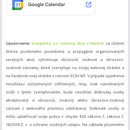
i
e
Upozornenie:
Evanjelický a.v. cirkevný zbor v Martine
za účelom
šírenia pozitívneho povedomia a propagácie organizovaných
verejných akcií, vyhotovuje obrazové, zvukové a obrazovo-
zvukové záznamy, ktoré zverejňuje na svojej webovej stránke a
na facebook-ovej stránke s názvom ECAV MT. V prípade vyjadrenia
nesúhlasu zúčastnených odfotených, resp. inak nasnímaných
osôb s týmto zverejňovaním, bude nesúhlas dotknutej osoby
akceptovaný a obrazový, zvukový alebo obrazovo-zvukový
záznam z webového priestoru odstránený. Dotknuté osoby si
môžu uplatňovať svoje práva v zmysle §28 zákona č. zákona č.
18/2018 Z. z. o ochrane osobných údajov. Na základe písomného