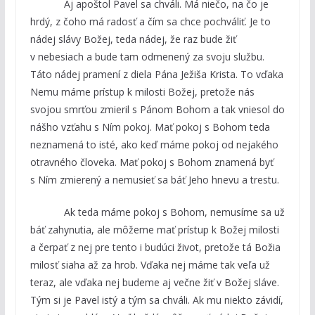
Aj apoštol Pavel sa chváli. Má niečo, na čo je
hrdý, z čoho má radosť a čím sa chce pochváliť. Je to
nádej slávy Božej, teda nádej, že raz bude žiť
v nebesiach a bude tam odmenený za svoju službu.
Táto nádej pramení z diela Pána Ježiša Krista. To vďaka
Nemu máme prístup k milosti Božej, pretože nás
svojou smrťou zmieril s Pánom Bohom a tak vniesol do
nášho vzťahu s Ním pokoj. Mať pokoj s Bohom teda
neznamená to isté, ako keď máme pokoj od nejakého
otravného človeka. Mať pokoj s Bohom znamená byť
s Ním zmierený a nemusieť sa báť Jeho hnevu a trestu.
Ak teda máme pokoj s Bohom, nemusíme sa už
báť zahynutia, ale môžeme mať prístup k Božej milosti
a čerpať z nej pre tento i budúci život, pretože tá Božia
milosť siaha až za hrob. Vďaka nej máme tak veľa už
teraz, ale vďaka nej budeme aj večne žiť v Božej sláve.
Tým si je Pavel istý a tým sa chváli. Ak mu niekto závidí,