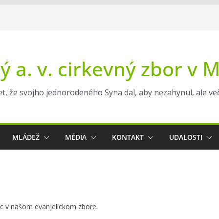
ý a. v. cirkevný zbor v 
t, že svojho jednorodeného Syna dal, aby nezahynul, ale večn
MLÁDEŽ
MÉDIA
KONTAKT
UDALOSTI
ác v našom evanjelickom zbore.