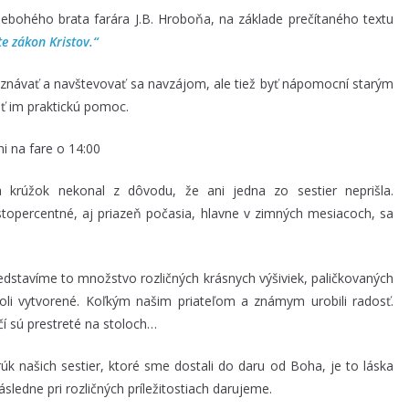
ebohého brata farára J.B. Hroboňa, na základe prečítaného textu
e zákon Kristov.“
návať a navštevovať sa navzájom, ale tiež byť nápomocní starým
ť im praktickú pomoc.
i na fare o 14:00
krúžok nekonal z dôvodu, že ani jedna zo sestier neprišla.
stopercentné, aj priazeň počasia, hlavne v zimných mesiacoch, sa
edstavíme to množstvo rozličných krásnych výšiviek, paličkovaných
boli vytvorené. Koľkým našim priateľom a známym urobili radosť.
čí sú prestreté na stoloch…
úk našich sestier, ktoré sme dostali do daru od Boha, je to láska
sledne pri rozličných príležitostiach darujeme.