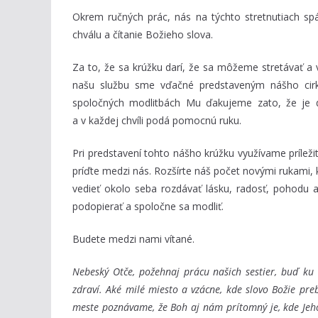
Okrem ručných prác, nás na týchto stretnutiach sp
chválu a čítanie Božieho slova.
Za to, že sa krúžku darí, že sa môžeme stretávať a
našu službu sme vďačné predstaveným nášho cirk
spoločných modlitbách Mu ďakujeme zato, že je d
a v každej chvíli podá pomocnú ruku.
Pri predstavení tohto nášho krúžku využívame príleži
príďte medzi nás. Rozšírte náš počet novými rukami, k
vedieť okolo seba rozdávať lásku, radosť, pohodu 
podopierať a spoločne sa modliť.
Budete medzi nami vítané.
Nebeský Otče, požehnaj prácu našich sestier,
buď ku 
zdraví.
Aké milé miesto a vzác
ne, kde slovo Božie pre
meste poznávame, že Boh aj nám prítomný je,
kde Jeh