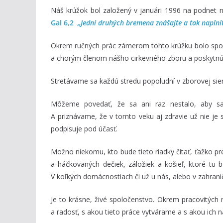
Náš krúžok bol založený v januári 1996 na podnet n
Gal 6,2
„Jedni druhých bremena znášajte a tak naplnít
Okrem ručných prác zámerom tohto krúžku bolo spoz
a chorým členom nášho cirkevného zboru a poskytnú
Stretávame sa každú stredu popoludní v zborovej sien
Môžeme povedať, že sa ani raz nestalo, aby sa 
A priznávame, že v tomto veku aj zdravie už nie je 
podpisuje pod účasť.
Možno niekomu, kto bude tieto riadky čítať, ťažko pr
a háčkovaných dečiek, záložiek a košieľ, ktoré tu 
V koľkých domácnostiach či už u nás, alebo v zahrani
Je to krásne, živé spoločenstvo. Okrem pracovitých r
a radosť, s akou tieto práce vytvárame a s akou ich ná