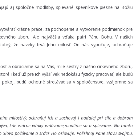
ájajú aj spoločne modlitby, spievané spevníkové piesne na Božiu
 vytvárať krásne práce, za pochopenie a vytvorenie podmienok pre
evného zboru. Ale najväčšia vďaka patrí Pánu Bohu. V našich
obrý, že naveky trvá Jeho milosť. On nás vypočuje, ochraňuje
tosť a obraciame sa na Vás, milé sestry z nášho cirkevného zboru,
toré i keď už pre ich vyšší vek nedokážu fyzicky pracovať, ale budú
a pokoj, budú ochotné stretávať sa v spoločenstve, vzájomne sa
nim milostivý, ochraňuj ich a zachovaj i naďalej pri sile a dobrom
býva, kde vzácne vďaky vzdávame,
modlíme sa a s
pievame.
Na tomto
o Slovo počúvame a srdce Ho oslavuje.
Požehnaj Pane Slovu svojmu,