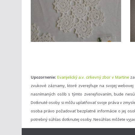
Upozornenie:
Evanjelický a.v. cirkevný zbor v Martine
za
zvukové záznamy, ktoré zverejňuje na svojej webovej
nasnímaných osôb s týmto zverejňovaním, bude nesú
Dotknuté osoby si môžu uplatňovať svoje práva v zmysl
osoba právo požadovať bezplatné informácie o jej oso
potrebný súhlas dotknutej osoby. Nesúhlas môžete vyja