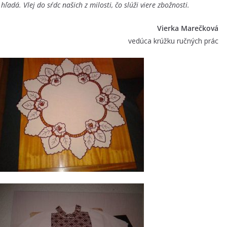
e hľadá.
Vlej do sŕdc našich z milosti, čo slúži viere zbožnosti.
Vierka Marečková
vedúca krúžku ručných prác