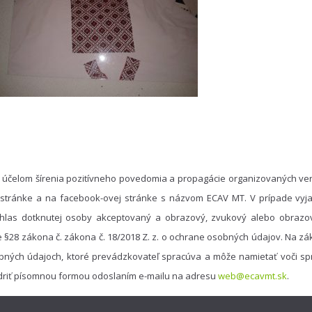
 účelom šírenia pozitívneho povedomia a propagácie organizovaných ver
 stránke a na facebook-ovej stránke s názvom ECAV MT. V prípade vyja
hlas dotknutej osoby akceptovaný a obrazový, zvukový alebo obrazo
e §28 zákona č. zákona č. 18/2018 Z. z. o ochrane osobných údajov. Na 
bných údajoch, ktoré prevádzkovateľ spracúva a môže namietať voči spr
driť písomnou formou odoslaním e-mailu na adresu
web@ecavmt.sk
.