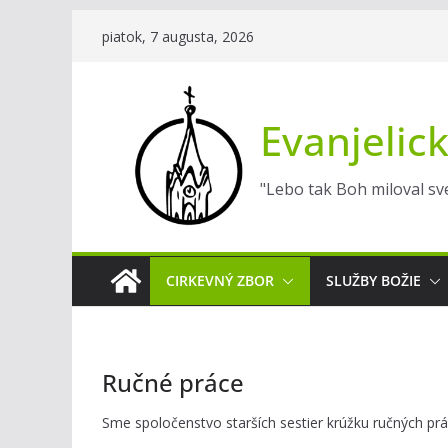
Skip
piatok, 7 augusta, 2026
to
content
Evanjelick
"Lebo tak Boh miloval sve
CIRKEVNÝ ZBOR
SLUŽBY BOŽIE
Ručné práce
Sme spoločenstvo starších sestier krúžku ručných pr