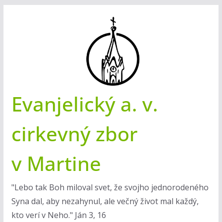
Skip
to
content
Evanjelický a. v.
cirkevný zbor
v Martine
"Lebo tak Boh miloval svet, že svojho jednorodeného
Syna dal, aby nezahynul, ale večný život mal každý,
kto verí v Neho." Ján 3, 16