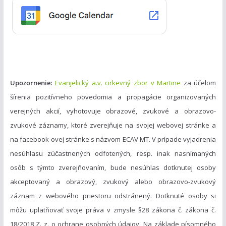
r
i
e
Upozornenie:
Evanjelický a.v. cirkevný zbor v Martine
za účelom
šírenia pozitívneho povedomia a propagácie organizovaných
verejných akcií, vyhotovuje obrazové, zvukové a obrazovo-
zvukové záznamy, ktoré zverejňuje na svojej webovej stránke a
na facebook-ovej stránke s názvom ECAV MT. V prípade vyjadrenia
nesúhlasu zúčastnených odfotených, resp. inak nasnímaných
osôb s týmto zverejňovaním, bude nesúhlas dotknutej osoby
akceptovaný a obrazový, zvukový alebo obrazovo-zvukový
záznam z webového priestoru odstránený. Dotknuté osoby si
môžu uplatňovať svoje práva v zmysle §28 zákona č. zákona č.
18/2018 Z. z. o ochrane osobných údajov. Na základe písomného