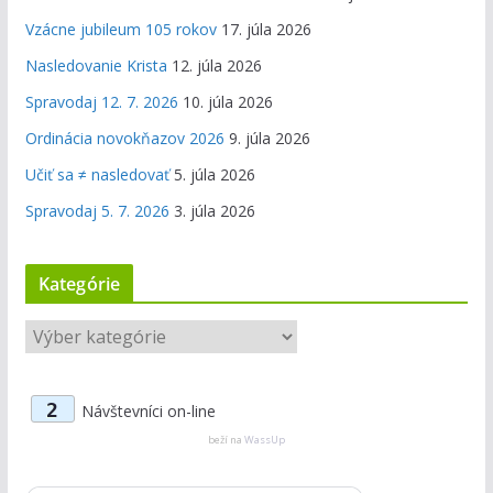
Vzácne jubileum 105 rokov
17. júla 2026
Nasledovanie Krista
12. júla 2026
Spravodaj 12. 7. 2026
10. júla 2026
Ordinácia novokňazov 2026
9. júla 2026
Učiť sa ≠ nasledovať
5. júla 2026
Spravodaj 5. 7. 2026
3. júla 2026
Kategórie
K
a
t
2
Návštevníci on-line
e
g
beží na
WassUp
ó