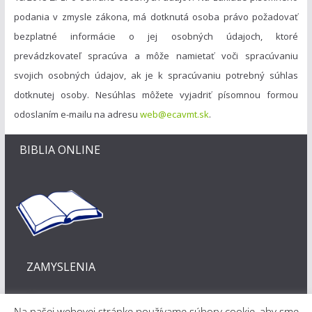
podania v zmysle zákona, má dotknutá osoba právo požadovať
bezplatné informácie o jej osobných údajoch, ktoré
prevádzkovateľ spracúva a môže namietať voči spracúvaniu
svojich osobných údajov, ak je k spracúvaniu potrebný súhlas
dotknutej osoby. Nesúhlas môžete vyjadriť písomnou formou
odoslaním e-mailu na adresu
web@ecavmt.sk
.
BIBLIA ONLINE
ZAMYSLENIA
Na našej webovej stránke používame súbory cookie, aby sme