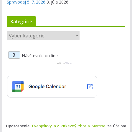
Spravodaj 5. 7. 2026
3. júla 2026
Kategórie
K
a
t
2
Návštevníci on-line
e
g
beží na
WassUp
ó
r
i
e
Upozornenie:
Evanjelický a.v. cirkevný zbor v Martine
za účelom