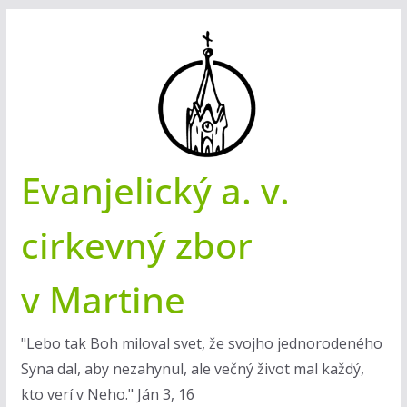
Skip
to
content
Evanjelický a. v.
cirkevný zbor
v Martine
"Lebo tak Boh miloval svet, že svojho jednorodeného
Syna dal, aby nezahynul, ale večný život mal každý,
kto verí v Neho." Ján 3, 16