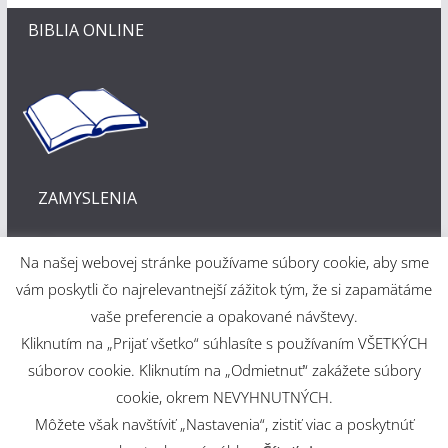
BIBLIA ONLINE
ZAMYSLENIA
Na našej webovej stránke používame súbory cookie, aby sme
vám poskytli čo najrelevantnejší zážitok tým, že si zapamätáme
vaše preferencie a opakované návštevy.
Kliknutím na „Prijať všetko“ súhlasíte s používaním VŠETKÝCH
Webové riešenie
súborov cookie. Kliknutím na „Odmietnuť“ zakážete súbory
cookie, okrem NEVYHNUTNÝCH.
Martin Šajdák
Môžete však navštíviť „Nastavenia“, zistiť viac a poskytnúť