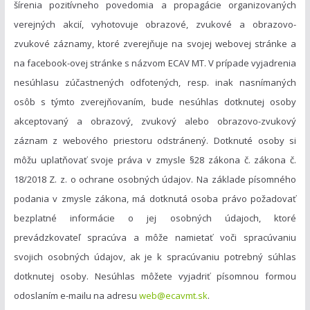
šírenia pozitívneho povedomia a propagácie organizovaných
verejných akcií, vyhotovuje obrazové, zvukové a obrazovo-
zvukové záznamy, ktoré zverejňuje na svojej webovej stránke a
na facebook-ovej stránke s názvom ECAV MT. V prípade vyjadrenia
nesúhlasu zúčastnených odfotených, resp. inak nasnímaných
osôb s týmto zverejňovaním, bude nesúhlas dotknutej osoby
akceptovaný a obrazový, zvukový alebo obrazovo-zvukový
záznam z webového priestoru odstránený. Dotknuté osoby si
môžu uplatňovať svoje práva v zmysle §28 zákona č. zákona č.
18/2018 Z. z. o ochrane osobných údajov. Na základe písomného
podania v zmysle zákona, má dotknutá osoba právo požadovať
bezplatné informácie o jej osobných údajoch, ktoré
prevádzkovateľ spracúva a môže namietať voči spracúvaniu
svojich osobných údajov, ak je k spracúvaniu potrebný súhlas
dotknutej osoby. Nesúhlas môžete vyjadriť písomnou formou
odoslaním e-mailu na adresu
web@ecavmt.sk
.