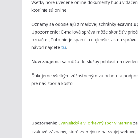
Všetky hore uvedené online dokumenty budú v tlačenej
ktorí nie sú online.
Oznamy sa odosielajú z mailovej schránky
ecavmt.u
Upozornenie:
E-mailová správa môže skončiť v prieč
označte „Toto nie je spam“ a najlepšie, ak na správu
návod nájdete
tu
.
Noví záujemci
sa môžu do služby prihlásiť na uveden
Ďakujeme všetkým zúčastneným za ochotu a podporu 
pre náš zbor a kostol.
Upozornenie:
Evanjelický a.v. cirkevný zbor v Martine
za
zvukové záznamy, ktoré zverejňuje na svojej webovej