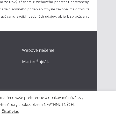
vo-zvukový záznam z webového priestoru odstránený.
základe písomného podania v zmysle zákona, má dotknutá
acúvaniu svojich osobných údajov, ak je k spracúvaniu
Webové riešenie
Martin Šajdák
apamätáme vaše preferencie a opakované návštevy.
kážete súbory cookie, okrem NEVYHNUTNÝCH.
.
Čítať viac