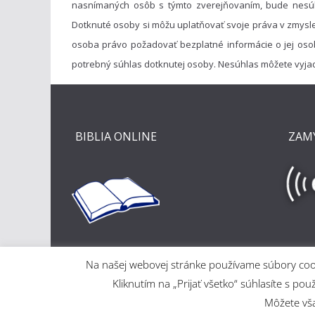
nasnímaných osôb s týmto zverejňovaním, bude nesú
Dotknuté osoby si môžu uplatňovať svoje práva v zmysl
osoba právo požadovať bezplatné informácie o jej oso
potrebný súhlas dotknutej osoby. Nesúhlas môžete vyja
BIBLIA ONLINE
ZAM
Na našej webovej stránke používame súbory cooki
Kliknutím na „Prijať všetko“ súhlasíte s
Môžete však
Copyright © 2026
Evanjelický a. v. cirkevný zbor v Ma