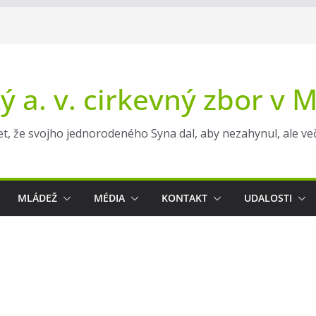
ý a. v. cirkevný zbor v 
t, že svojho jednorodeného Syna dal, aby nezahynul, ale večn
MLÁDEŽ
MÉDIA
KONTAKT
UDALOSTI