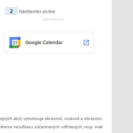
t
2
Návštevníci on-line
e
g
beží na
WassUp
ó
r
i
e
ejných akcií, vyhotovuje obrazové, zvukové a obrazovo-
drenia nesúhlasu zúčastnených odfotených, resp. inak