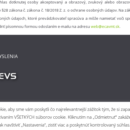
hlas dotknutej osoby akceptovaný a obrazový, zvukový alebo obrazo
e §28 zákona č. zákona č. 18/2018 Z. z. o ochrane osobných údajov. Na 
bných údajoch, ktoré prevádzkovateľ spracúva a môže namietať voči spr
driť písomnou formou odoslaním e-mailu na adresu
web@ecavmt.sk
.
YSLENIA
e, aby sme vám poskytli čo najrelevantnejší zážitok tým, že si z
 používaním VŠETKÝCH súborov cookie. Kliknutím na „Odmietnuť“ za
 navštíviť „Nastavenia“, zistiť viac a poskytnúť kontrolovaný súhlas
rtine
. Powered by
ColorMag
and