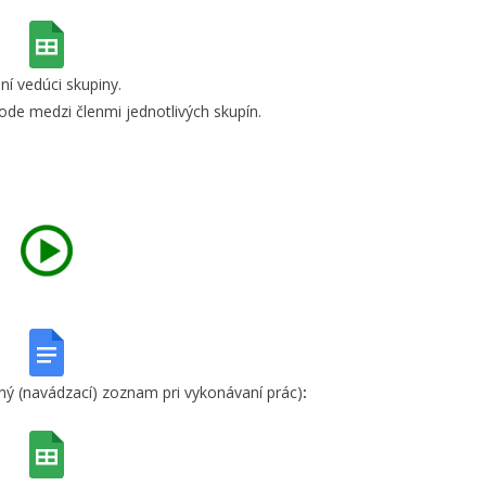
ní vedúci skupiny.
e medzi členmi jednotlivých skupín.
ný (navádzací) zoznam pri vykonávaní prác)
: