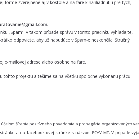
 forme zverejnené aj v kostole a na fare k nahliadnutiu pre tých,
pratovanie@gmail.com
.
inku „Spam“. V takom prípade správu v tomto priečinku vyhľadajte,
 krátko odpoviete, aby už nabudúce v Spam-e neskončila. Stručný
ej e-mailovej adrese alebo osobne na fare.
tohto projektu a tešíme sa na všetku spoločne vykonanú prácu
 účelom šírenia pozitívneho povedomia a propagácie organizovaných ver
 stránke a na facebook-ovej stránke s názvom ECAV MT. V prípade vyja