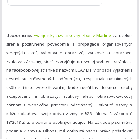
e
Upozornenie:
Evanjelický a.v. cirkevný zbor v Martine
za účelom
šírenia pozitívneho povedomia a propagácie organizovaných
verejných akcií, vyhotovuje obrazové, zvukové a obrazovo-
zvukové záznamy, ktoré zverejňuje na svojej webovej stránke a
na facebook-ovej stránke s názvom ECAV MT. V prípade vyjadrenia
nesúhlasu zúčastnených odfotených, resp. inak nasnímaných
osôb s týmto zverejňovaním, bude nesúhlas dotknutej osoby
akceptovaný a obrazový, zvukový alebo obrazovo-zvukový
záznam z webového priestoru odstránený. Dotknuté osoby si
môžu uplatňovať svoje práva v zmysle §28 zákona č. zákona č.
18/2018 Z. z. o ochrane osobných údajov. Na základe písomného
podania v zmysle zákona, má dotknutá osoba právo požadovať