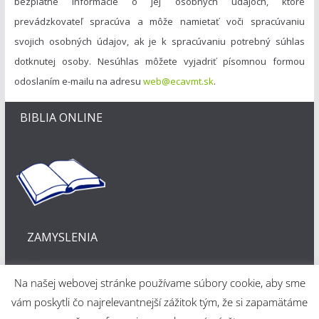
bezplatné informácie o jej osobných údajoch, ktoré
prevádzkovateľ spracúva a môže namietať voči spracúvaniu
svojich osobných údajov, ak je k spracúvaniu potrebný súhlas
dotknutej osoby. Nesúhlas môžete vyjadriť písomnou formou
odoslaním e-mailu na adresu
web@ecavmt.sk
.
BIBLIA ONLINE
ZAMYSLENIA
Na našej webovej stránke používame súbory cookie, aby sme
vám poskytli čo najrelevantnejší zážitok tým, že si zapamätáme