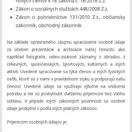
nových členov § 78 zákona č. 18/2018 Z.z.
Zákon o sociálnych službách 448/2008 Z.z.
Zákon o pohrebníctve 131/2010 Z.z., občiansky
zákonník, obchodný zákonník
Na základe oprávneného záujmu spracúvame osobné údaje
za účelom prezentácie a archivácie našej činnosti, ako
napríklad fotografie, video-zvukové záznamy z obradov, z
cirkevných, spoločenských, športových, kultúrnych a iných
aktivít. Uvedené spracúvanie sa týka členov a iných fyzických
osôb, ktoré sú s nami v pravidelnom styku a podporujú našu
činnosť. Uvedené údaje sa využívajú výlučne na vnútornú
potrebu a nie sú poskytnuté ďalšiemu príjemcovi bez Vášho
súhlasu. V prípade iných zákonných povinností sa osobné
údaje poskytnú v podľa iných platných zákonov.
Príjemcom osobných údajov je: