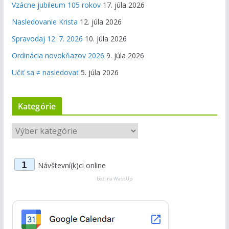
Vzácne jubileum 105 rokov
17. júla 2026
Nasledovanie Krista
12. júla 2026
Spravodaj 12. 7. 2026
10. júla 2026
Ordinácia novokňazov 2026
9. júla 2026
Učiť sa ≠ nasledovať
5. júla 2026
Kategórie
K
a
t
1
Návštevní(k)ci online
e
g
beží na
WassUp
ó
r
i