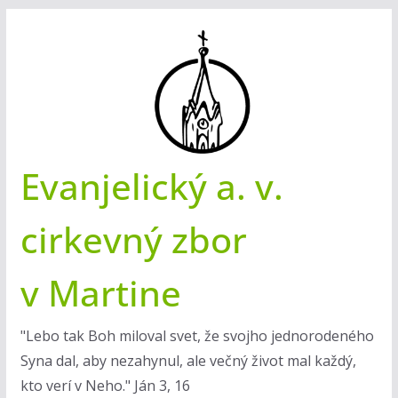
Skip
to
content
Evanjelický a. v.
cirkevný zbor
v Martine
"Lebo tak Boh miloval svet, že svojho jednorodeného
Syna dal, aby nezahynul, ale večný život mal každý,
kto verí v Neho." Ján 3, 16