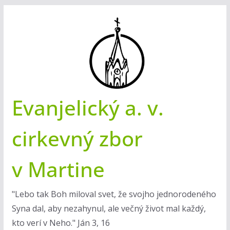
Skip
to
content
Evanjelický a. v.
cirkevný zbor
v Martine
"Lebo tak Boh miloval svet, že svojho jednorodeného
Syna dal, aby nezahynul, ale večný život mal každý,
kto verí v Neho." Ján 3, 16