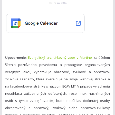
g
beží na
WassUp
ó
r
i
e
Upozornenie:
Evanjelický a.v. cirkevný zbor v Martine
za účelom
šírenia pozitívneho povedomia a propagácie organizovaných
verejných akcií, vyhotovuje obrazové, zvukové a obrazovo-
zvukové záznamy, ktoré zverejňuje na svojej webovej stránke a
na facebook-ovej stránke s názvom ECAV MT. V prípade vyjadrenia
nesúhlasu zúčastnených odfotených, resp. inak nasnímaných
osôb s týmto zverejňovaním, bude nesúhlas dotknutej osoby
akceptovaný a obrazový, zvukový alebo obrazovo-zvukový
záznam z webového priestoru odstránený. Dotknuté osoby si