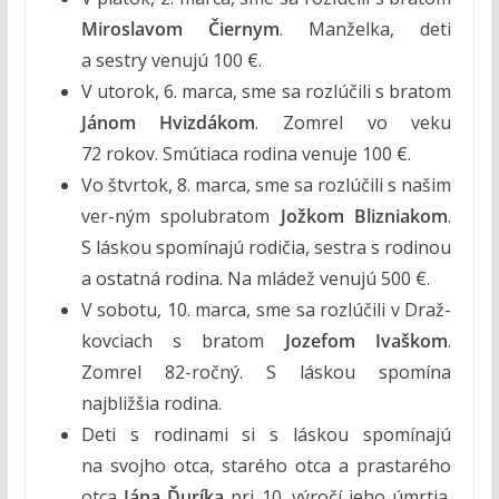
Miroslavom Čiernym
. Manželka, deti
a sestry venujú 100 €.
V utorok, 6. marca, sme sa rozlúčili s bratom
Jánom Hvizdákom
. Zomrel vo veku
72 rokov. Smútiaca rodina venuje 100 €.
Vo štvrtok, 8. marca, sme sa rozlúčili s našim
ver-ným spolubratom
Jožkom Blizniakom
.
S láskou spomínajú rodičia, sestra s rodinou
a ostatná rodina. Na mládež venujú 500 €.
V sobotu, 10. marca, sme sa rozlúčili v Draž-
kovciach s bratom
Jozefom Ivaškom
.
Zomrel 82-ročný. S láskou spomína
najbližšia rodina.
Deti s rodinami si s láskou spomínajú
na svojho otca, starého otca a prastarého
otca
Jána Ďuríka
pri 10. výročí jeho úmrtia.