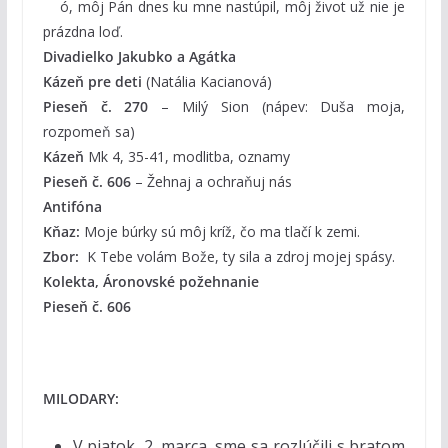
ó, môj Pán dnes ku mne nastúpil, môj život už nie je
prázdna loď.
Divadielko Jakubko a Agátka
Kázeň pre deti
(Natália Kacianová)
Pieseň č.
270
– Milý Sion (nápev: Duša moja,
rozpomeň sa)
Kázeň
Mk 4, 35-41, modlitba, oznamy
Pieseň č.
606
– Žehnaj a ochraňuj nás
Antifóna
Kňaz:
Moje búrky sú môj kríž, čo ma tlačí k zemi.
Zbor:
K Tebe volám Bože, ty sila a zdroj mojej spásy.
Kolekta, Áronovské požehnanie
Pieseň č.
606
MILODARY:
V piatok, 2. marca, sme sa rozlúčili s bratom