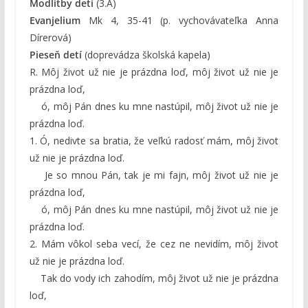
Modlitby detí
(3.A)
Evanjelium
Mk 4, 35-41 (p. vychovávateľka Anna
Dírerová)
Pieseň detí
(doprevádza školská kapela)
R. Môj život už nie je prázdna loď, môj život už nie je
prázdna loď,
ó, môj Pán dnes ku mne nastúpil, môj život už nie je
prázdna loď.
1. Ó, nedivte sa bratia, že veľkú radosť mám, môj život
už nie je prázdna loď.
Je so mnou Pán, tak je mi fajn, môj život už nie je
prázdna loď,
ó, môj Pán dnes ku mne nastúpil, môj život už nie je
prázdna loď.
2. Mám vôkol seba vecí, že cez ne nevidím, môj život
už nie je prázdna loď.
Tak do vody ich zahodím, môj život už nie je prázdna
loď,