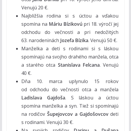
Venujú 20 €.
Najbližšia rodina si s úctou a vďakou
spomína na
Máriu Bízikovú
pri 18. výročí jej
odchodu do večnosti a pri nedožitých
63. narodeninách
Jozefa Bízika
. Venujú 50 €.
Manželka a deti s rodinami si s láskou
spomínajú na svojho drahého manžela, otca
a starého otca
Stanislava Felcana
. Venujú
40 €.
Dňa 10. marca uplynulo 15 rokov
od odchodu do večnosti otca a manžela
Ladislava Gajdoša
. S láskou a úctou
spomína manželka a syn. Tiež si spomínajú
na rodičov
Šupejovcov a Gajdošovcov
deti
s rodinami. Venujú 30 €.
Na svojich rodičov
Darinu a Dušana