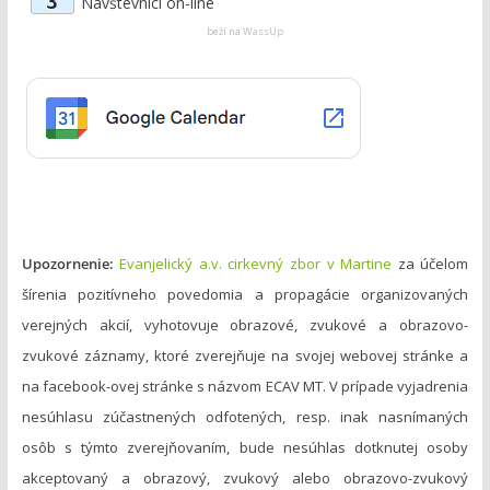
3
Návštevníci on-line
e
g
beží na
WassUp
ó
r
i
e
Upozornenie:
Evanjelický a.v. cirkevný zbor v Martine
za účelom
šírenia pozitívneho povedomia a propagácie organizovaných
verejných akcií, vyhotovuje obrazové, zvukové a obrazovo-
zvukové záznamy, ktoré zverejňuje na svojej webovej stránke a
na facebook-ovej stránke s názvom ECAV MT. V prípade vyjadrenia
nesúhlasu zúčastnených odfotených, resp. inak nasnímaných
osôb s týmto zverejňovaním, bude nesúhlas dotknutej osoby
akceptovaný a obrazový, zvukový alebo obrazovo-zvukový