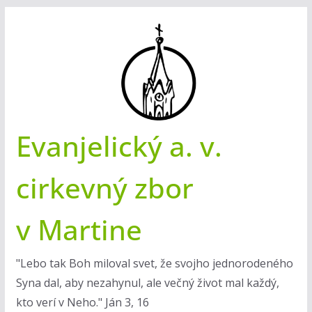
Skip
to
content
Evanjelický a. v.
cirkevný zbor
v Martine
"Lebo tak Boh miloval svet, že svojho jednorodeného
Syna dal, aby nezahynul, ale večný život mal každý,
kto verí v Neho." Ján 3, 16