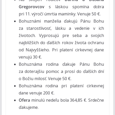
Gregorovcov
s láskou spomína dcéra
pri 11. výročí úmrtia maminky. Venuje 50 €.
Bohuznámi manželia ďakujú Pánu Bohu
za starostlivosť, lásku a vedenie v ich
životoch. Vyprosujú pre seba a svojich
najbližších do ďalších rokov života ochranu
od Najvyššieho. Pri platení cirkevnej dane
venujú 30 €.
Bohuznáma rodina ďakuje Pánu Bohu
za doterajšiu pomoc a prosí do ďalších dní
o Božiu milosť. Venuje 50 €.
Bohuznáma rodina pri platení cirkevnej
dane venuje 200 €.
Ofera
minulú nedeľu bola 364,85 €. Srdečne
ďakujeme.