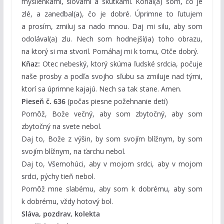
myšlienkami, slovami a skutkami. Konal(a) som, čo je
zlé, a zanedbal(a), čo je dobré. Úprimne to ľutujem
a prosím, zmiluj sa nado mnou. Daj mi silu, aby som
odolával(a) zlu. Nech som hodnejší(ia) toho obrazu,
na ktorý si ma stvoril. Pomáhaj mi k tomu, Otče dobrý.
Kňaz:
Otec nebeský, ktorý skúma ľudské srdcia, počuje
naše prosby a podľa svojho sľubu sa zmiluje nad tými,
ktorí sa úprimne kajajú. Nech sa tak stane. Amen.
Pieseň č. 636
(počas piesne požehnanie detí)
Pomôž, Bože večný, aby som zbytočný, aby som
zbytočný na svete nebol.
Daj to, Bože z výšin, by som svojím blížnym, by som
svojím blížnym, na ťarchu nebol.
Daj to, Všemohúci, aby v mojom srdci, aby v mojom
srdci, pýchy tieň nebol.
Pomôž mne slabému, aby som k dobrému, aby som
k dobrému, vždy hotový bol.
Sláva, pozdrav, kolekta