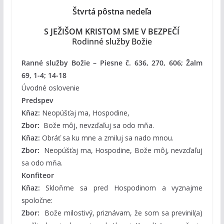
Štvrtá pôstna nedeľa
S JEŽIŠOM KRISTOM SME V BEZPEČÍ
Rodinné služby Božie
Ranné služby Božie – Piesne č. 636, 270, 606; Žalm
69, 1-4; 14-18
Úvodné oslovenie
Predspev
Kňaz:
Neopúšťaj ma, Hospodine,
Zbor:
Bože môj, nevzďaľuj sa odo mňa.
Kňaz:
Obráť sa ku mne a zmiluj sa nado mnou.
Zbor:
Neopúšťaj ma, Hospodine, Bože môj, nevzďaľuj
sa odo mňa.
Konfiteor
Kňaz:
Skloňme sa pred Hospodinom a vyznajme
spoločne:
Zbor:
Bože milostivý, priznávam, že som sa previnil(a)