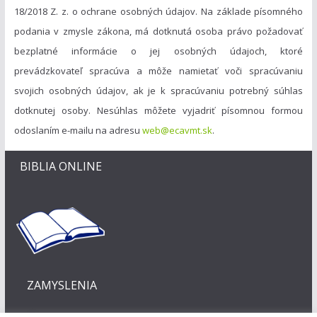
18/2018 Z. z. o ochrane osobných údajov. Na základe písomného
podania v zmysle zákona, má dotknutá osoba právo požadovať
bezplatné informácie o jej osobných údajoch, ktoré
prevádzkovateľ spracúva a môže namietať voči spracúvaniu
svojich osobných údajov, ak je k spracúvaniu potrebný súhlas
dotknutej osoby. Nesúhlas môžete vyjadriť písomnou formou
odoslaním e-mailu na adresu
web@ecavmt.sk
.
BIBLIA ONLINE
ZAMYSLENIA