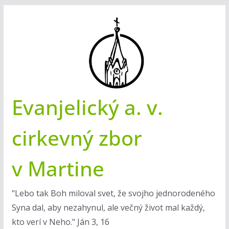
Skip
to
content
Evanjelický a. v.
cirkevný zbor
v Martine
"Lebo tak Boh miloval svet, že svojho jednorodeného
Syna dal, aby nezahynul, ale večný život mal každý,
kto verí v Neho." Ján 3, 16