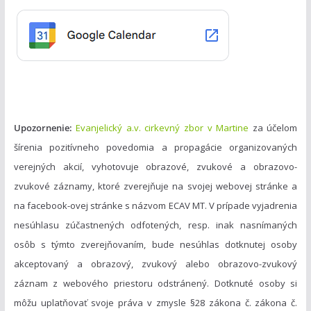
r
i
e
Upozornenie:
Evanjelický a.v. cirkevný zbor v Martine
za účelom
šírenia pozitívneho povedomia a propagácie organizovaných
verejných akcií, vyhotovuje obrazové, zvukové a obrazovo-
zvukové záznamy, ktoré zverejňuje na svojej webovej stránke a
na facebook-ovej stránke s názvom ECAV MT. V prípade vyjadrenia
nesúhlasu zúčastnených odfotených, resp. inak nasnímaných
osôb s týmto zverejňovaním, bude nesúhlas dotknutej osoby
akceptovaný a obrazový, zvukový alebo obrazovo-zvukový
záznam z webového priestoru odstránený. Dotknuté osoby si
môžu uplatňovať svoje práva v zmysle §28 zákona č. zákona č.