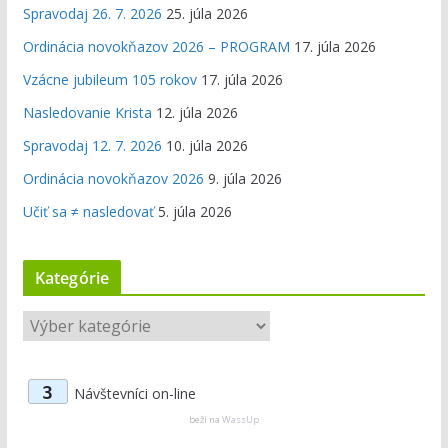
Spravodaj 26. 7. 2026
25. júla 2026
Ordinácia novokňazov 2026 – PROGRAM
17. júla 2026
Vzácne jubileum 105 rokov
17. júla 2026
Nasledovanie Krista
12. júla 2026
Spravodaj 12. 7. 2026
10. júla 2026
Ordinácia novokňazov 2026
9. júla 2026
Učiť sa ≠ nasledovať
5. júla 2026
Kategórie
K
a
t
3
Návštevníci on-line
e
g
beží na
WassUp
ó