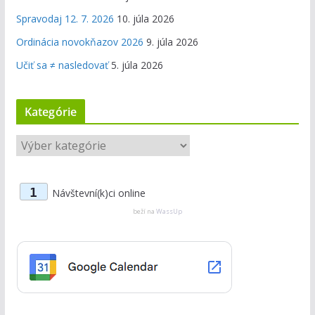
Spravodaj 12. 7. 2026
10. júla 2026
Ordinácia novokňazov 2026
9. júla 2026
Učiť sa ≠ nasledovať
5. júla 2026
Kategórie
K
a
t
1
Návštevní(k)ci online
e
g
beží na
WassUp
ó
r
i
e