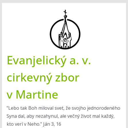
Skip
to
content
Evanjelický a. v.
cirkevný zbor
v Martine
"Lebo tak Boh miloval svet, že svojho jednorodeného
Syna dal, aby nezahynul, ale večný život mal každý,
kto verí v Neho." Ján 3, 16