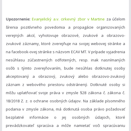
Upozornenie:
Evanjelický a.v. cirkevný zbor v Martine
za účelom
šírenia pozitívneho povedomia a propagácie organizovaných
verejných akcií, vyhotovuje obrazové, zvukové a obrazovo-
zvukové záznamy, ktoré zverejňuje na svojej webovej stránke a
na facebook-ovej stránke s názvom ECAV MT. V prípade vyjadrenia
nesúhlasu zúčastnených odfotených, resp. inak nasnímaných
osôb s týmto zverejňovaním, bude nesúhlas dotknutej osoby
akceptovaný a obrazový, zvukový alebo obrazovo-zvukový
záznam z webového priestoru odstránený. Dotknuté osoby si
môžu uplatňovať svoje práva v zmysle §28 zákona č. zákona č.
18/2018 Z. z. o ochrane osobných údajov. Na základe písomného
podania v zmysle zákona, má dotknutá osoba právo požadovať
bezplatné informácie o jej osobných údajoch, ktoré
prevádzkovateľ spracúva a môže namietať voči spracúvaniu