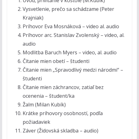
Úvod, privítanie v kostole (M.Kubík)
Vysvetlenie, prečo sa schádzame (Peter
Krajniak)
Príhovor Eva Mosnáková – video al. audio
Príhovor arc. Stanislav Zvolenský – video, al.
audio
Modlitba Baruch Myers – video, al. audio
Čítanie mien obetí – študenti
Čítanie mien „Spravodlivý medzi národmi“ –
študenti
Čítanie mien záchrancov, zatiaľ bez
ocenenia – študent/ka
Žalm (Milan Kubík)
Krátke príhovory osobností, podľa
požiadaviek
Záver (Židovská skladba – audio)