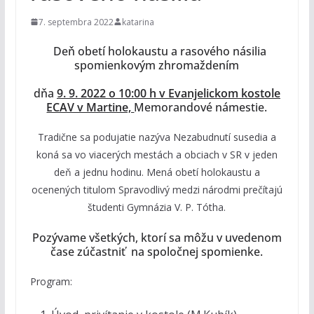
7. septembra 2022
katarina
Deň obetí holokaustu a rasového násilia
spomienkovým zhromaždením
dňa
9. 9. 2022 o 10
:00 h v Evanjelickom kostole
ECAV v Martine,
Memorandové námestie.
Tradične sa podujatie nazýva Nezabudnutí susedia a
koná sa vo viacerých mestách a obciach v SR v jeden
deň a jednu hodinu. Mená obetí holokaustu a
ocenených titulom Spravodlivý medzi národmi prečítajú
študenti Gymnázia V. P. Tótha.
Pozývame všetkých, ktorí sa môžu v uvedenom
čase zúčastniť na spoločnej spomienke.
Program: