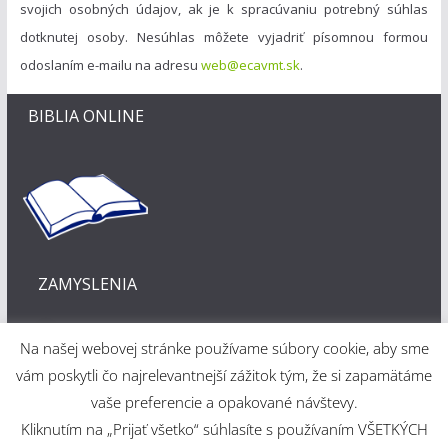
svojich osobných údajov, ak je k spracúvaniu potrebný súhlas
dotknutej osoby. Nesúhlas môžete vyjadriť písomnou formou
odoslaním e-mailu na adresu
web@ecavmt.sk
.
BIBLIA ONLINE
ZAMYSLENIA
Na našej webovej stránke používame súbory cookie, aby sme
vám poskytli čo najrelevantnejší zážitok tým, že si zapamätáme
vaše preferencie a opakované návštevy.
Kliknutím na „Prijať všetko“ súhlasíte s používaním VŠETKÝCH
Webové riešenie