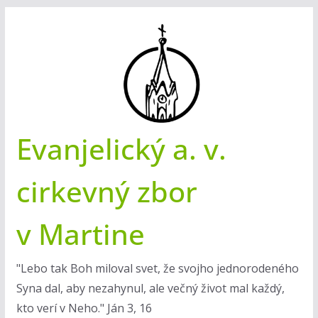
Skip
to
content
Evanjelický a. v.
cirkevný zbor
v Martine
"Lebo tak Boh miloval svet, že svojho jednorodeného
Syna dal, aby nezahynul, ale večný život mal každý,
kto verí v Neho." Ján 3, 16