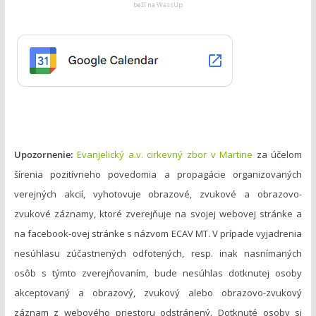
g
beží na
WassUp
ó
r
i
e
Upozornenie:
Evanjelický a.v. cirkevný zbor v Martine
za účelom
šírenia pozitívneho povedomia a propagácie organizovaných
verejných akcií, vyhotovuje obrazové, zvukové a obrazovo-
zvukové záznamy, ktoré zverejňuje na svojej webovej stránke a
na facebook-ovej stránke s názvom ECAV MT. V prípade vyjadrenia
nesúhlasu zúčastnených odfotených, resp. inak nasnímaných
osôb s týmto zverejňovaním, bude nesúhlas dotknutej osoby
akceptovaný a obrazový, zvukový alebo obrazovo-zvukový
záznam z webového priestoru odstránený. Dotknuté osoby si