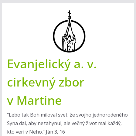
Skip
to
content
Evanjelický a. v.
cirkevný zbor
v Martine
"Lebo tak Boh miloval svet, že svojho jednorodeného
Syna dal, aby nezahynul, ale večný život mal každý,
kto verí v Neho." Ján 3, 16