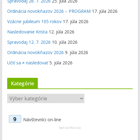
Spravodaj 26. 7. 2026
25. júla 2026
Ordinácia novokňazov 2026 – PROGRAM
17. júla 2026
Vzácne jubileum 105 rokov
17. júla 2026
Nasledovanie Krista
12. júla 2026
Spravodaj 12. 7. 2026
10. júla 2026
Ordinácia novokňazov 2026
9. júla 2026
Učiť sa ≠ nasledovať
5. júla 2026
Kategórie
K
a
t
9
Návštevníci on-line
e
g
beží na
WassUp
ó