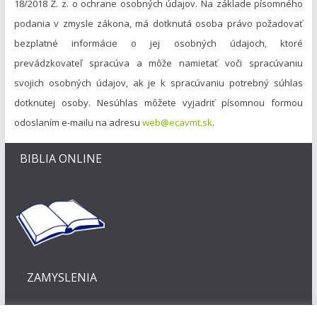
18/2018 Z. z. o ochrane osobných údajov. Na základe písomného
podania v zmysle zákona, má dotknutá osoba právo požadovať
bezplatné informácie o jej osobných údajoch, ktoré
prevádzkovateľ spracúva a môže namietať voči spracúvaniu
svojich osobných údajov, ak je k spracúvaniu potrebný súhlas
dotknutej osoby. Nesúhlas môžete vyjadriť písomnou formou
odoslaním e-mailu na adresu
web@ecavmt.sk
.
BIBLIA ONLINE
ZAMYSLENIA