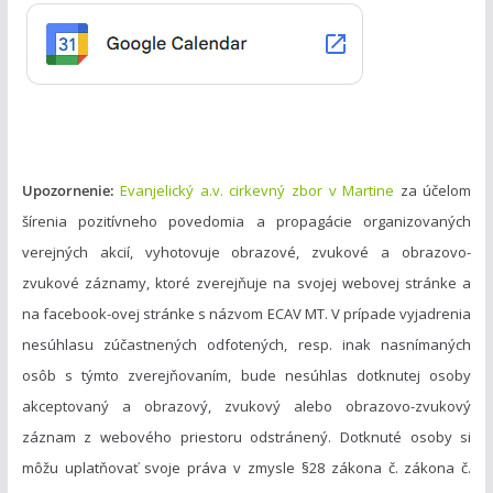
r
i
e
Upozornenie:
Evanjelický a.v. cirkevný zbor v Martine
za účelom
šírenia pozitívneho povedomia a propagácie organizovaných
verejných akcií, vyhotovuje obrazové, zvukové a obrazovo-
zvukové záznamy, ktoré zverejňuje na svojej webovej stránke a
na facebook-ovej stránke s názvom ECAV MT. V prípade vyjadrenia
nesúhlasu zúčastnených odfotených, resp. inak nasnímaných
osôb s týmto zverejňovaním, bude nesúhlas dotknutej osoby
akceptovaný a obrazový, zvukový alebo obrazovo-zvukový
záznam z webového priestoru odstránený. Dotknuté osoby si
môžu uplatňovať svoje práva v zmysle §28 zákona č. zákona č.