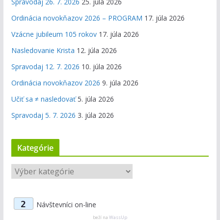
Spravodaj 26. 7. 2026
25. júla 2026
Ordinácia novokňazov 2026 – PROGRAM
17. júla 2026
Vzácne jubileum 105 rokov
17. júla 2026
Nasledovanie Krista
12. júla 2026
Spravodaj 12. 7. 2026
10. júla 2026
Ordinácia novokňazov 2026
9. júla 2026
Učiť sa ≠ nasledovať
5. júla 2026
Spravodaj 5. 7. 2026
3. júla 2026
Kategórie
K
a
t
2
Návštevníci on-line
e
g
beží na
WassUp