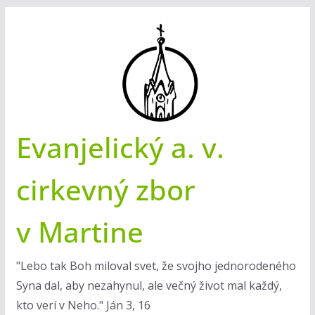
Skip
to
content
Evanjelický a. v.
cirkevný zbor
v Martine
"Lebo tak Boh miloval svet, že svojho jednorodeného
Syna dal, aby nezahynul, ale večný život mal každý,
kto verí v Neho." Ján 3, 16