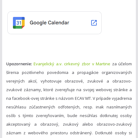
ó
r
i
e
Upozornenie:
Evanjelický a.v. cirkevný zbor v Martine
za účelom
šírenia pozitívneho povedomia a propagácie organizovaných
verejných akcií, vyhotovuje obrazové, zvukové a obrazovo-
zvukové záznamy, ktoré zverejňuje na svojej webovej stránke a
na facebook-ovej stránke s názvom ECAV MT. V prípade vyjadrenia
nesúhlasu zúčastnených odfotených, resp. inak nasnímaných
osôb s týmto zverejňovaním, bude nesúhlas dotknutej osoby
akceptovaný a obrazový, zvukový alebo obrazovo-zvukový
záznam z webového priestoru odstránený. Dotknuté osoby si