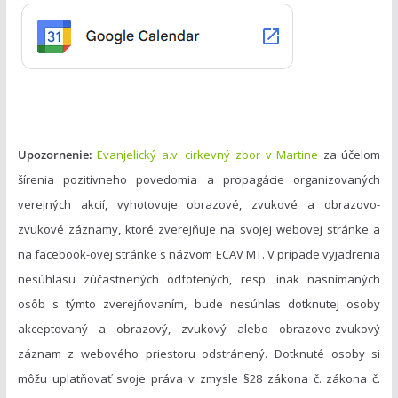
r
i
e
Upozornenie:
Evanjelický a.v. cirkevný zbor v Martine
za účelom
šírenia pozitívneho povedomia a propagácie organizovaných
verejných akcií, vyhotovuje obrazové, zvukové a obrazovo-
zvukové záznamy, ktoré zverejňuje na svojej webovej stránke a
na facebook-ovej stránke s názvom ECAV MT. V prípade vyjadrenia
nesúhlasu zúčastnených odfotených, resp. inak nasnímaných
osôb s týmto zverejňovaním, bude nesúhlas dotknutej osoby
akceptovaný a obrazový, zvukový alebo obrazovo-zvukový
záznam z webového priestoru odstránený. Dotknuté osoby si
môžu uplatňovať svoje práva v zmysle §28 zákona č. zákona č.