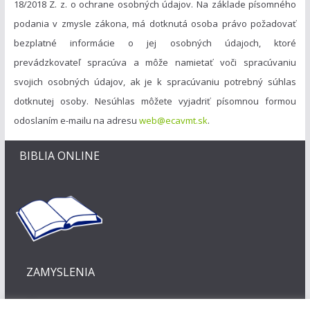
18/2018 Z. z. o ochrane osobných údajov. Na základe písomného
podania v zmysle zákona, má dotknutá osoba právo požadovať
bezplatné informácie o jej osobných údajoch, ktoré
prevádzkovateľ spracúva a môže namietať voči spracúvaniu
svojich osobných údajov, ak je k spracúvaniu potrebný súhlas
dotknutej osoby. Nesúhlas môžete vyjadriť písomnou formou
odoslaním e-mailu na adresu
web@ecavmt.sk
.
BIBLIA ONLINE
ZAMYSLENIA