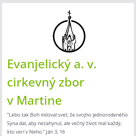
Skip
to
content
Evanjelický a. v.
cirkevný zbor
v Martine
"Lebo tak Boh miloval svet, že svojho jednorodeného
Syna dal, aby nezahynul, ale večný život mal každý,
kto verí v Neho." Ján 3, 16