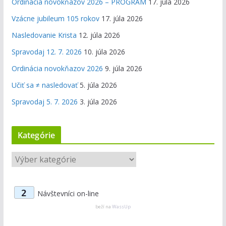
Ordinácia novokňazov 2026 – PROGRAM
17. júla 2026
Vzácne jubileum 105 rokov
17. júla 2026
Nasledovanie Krista
12. júla 2026
Spravodaj 12. 7. 2026
10. júla 2026
Ordinácia novokňazov 2026
9. júla 2026
Učiť sa ≠ nasledovať
5. júla 2026
Spravodaj 5. 7. 2026
3. júla 2026
Kategórie
K
a
t
2
Návštevníci on-line
e
g
beží na
WassUp
ó