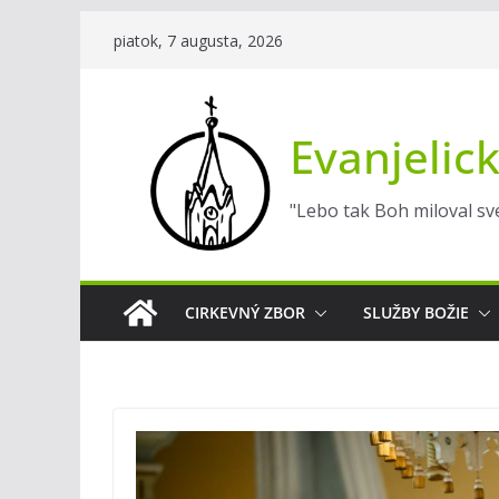
Skip
piatok, 7 augusta, 2026
to
content
Evanjelick
"Lebo tak Boh miloval sve
CIRKEVNÝ ZBOR
SLUŽBY BOŽIE