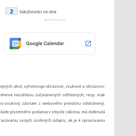
t
2
Návštevníci on-line
e
g
beží na
WassUp
ó
r
i
e
ejných akcií, vyhotovuje obrazové, zvukové a obrazovo-
drenia nesúhlasu zúčastnených odfotených, resp. inak
vo-zvukový záznam z webového priestoru odstránený.
základe písomného podania v zmysle zákona, má dotknutá
acúvaniu svojich osobných údajov, ak je k spracúvaniu