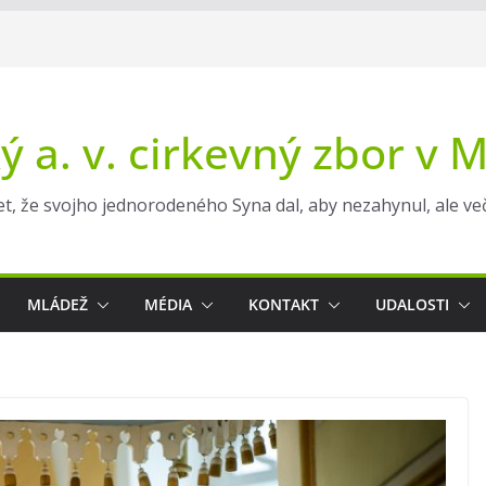
ý a. v. cirkevný zbor v 
t, že svojho jednorodeného Syna dal, aby nezahynul, ale večn
MLÁDEŽ
MÉDIA
KONTAKT
UDALOSTI