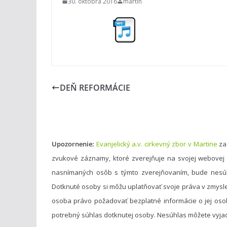
30. októbra 2016
martin
DEŇ REFORMÁCIE
Upozornenie:
Evanjelický a.v. cirkevný zbor v Martine
za
zvukové záznamy, ktoré zverejňuje na svojej webovej
nasnímaných osôb s týmto zverejňovaním, bude nesú
Dotknuté osoby si môžu uplatňovať svoje práva v zmysl
osoba právo požadovať bezplatné informácie o jej oso
potrebný súhlas dotknutej osoby. Nesúhlas môžete vyja