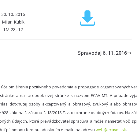
30. 10. 2016
Milan Kubík
1M 28, 17
Spravodaj 6. 11. 2016
 účelom šírenia pozitívneho povedomia a propagácie organizovaných ver
 stránke a na facebook-ovej stránke s názvom ECAV MT. V prípade vyja
hlas dotknutej osoby akceptovaný a obrazový, zvukový alebo obrazo
e §28 zákona č. zákona č. 18/2018 Z. z. o ochrane osobných údajov. Na 
bných údajoch, ktoré prevádzkovateľ spracúva a môže namietať voči spr
driť písomnou formou odoslaním e-mailu na adresu
web@ecavmt.sk
.