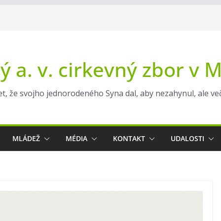
ý a. v. cirkevný zbor v 
t, že svojho jednorodeného Syna dal, aby nezahynul, ale večn
MLÁDEŽ
MÉDIA
KONTAKT
UDALOSTI