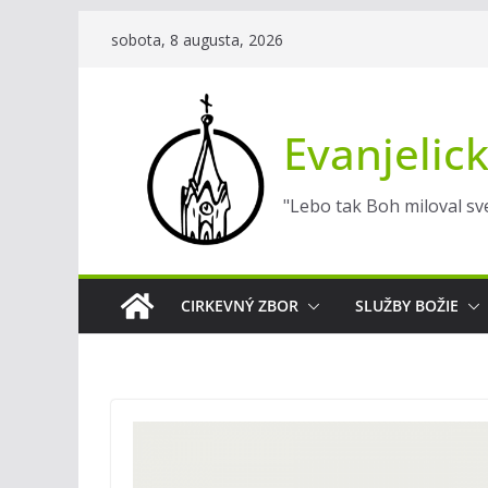
Skip
sobota, 8 augusta, 2026
to
content
Evanjelick
"Lebo tak Boh miloval sve
CIRKEVNÝ ZBOR
SLUŽBY BOŽIE