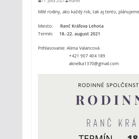
11. júna 2021
martin
Milé rodiny, ako každý rok, tak aj tento, plánujeme
Miesto:
Ranč Kráľova Lehota
Termín:
18.-22. august 2021
Prihlasovanie: Alena Valancová
+421 907 404 189
aknelka1370@gmail.com