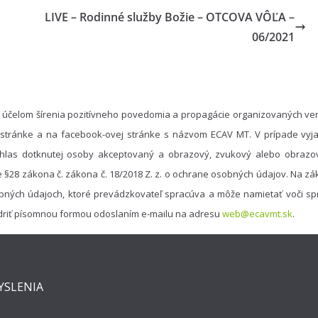
LIVE – Rodinné služby Božie – OTCOVA VÔĽA –
06/2021
 účelom šírenia pozitívneho povedomia a propagácie organizovaných ver
 stránke a na facebook-ovej stránke s názvom ECAV MT. V prípade vyja
hlas dotknutej osoby akceptovaný a obrazový, zvukový alebo obrazo
e §28 zákona č. zákona č. 18/2018 Z. z. o ochrane osobných údajov. Na 
bných údajoch, ktoré prevádzkovateľ spracúva a môže namietať voči spr
driť písomnou formou odoslaním e-mailu na adresu
web@ecavmt.sk
.
YSLENIA