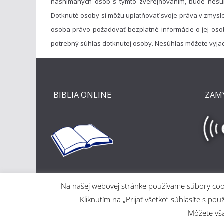
nasnímaných osôb s týmto zverejňovaním, bude nesú
Dotknuté osoby si môžu uplatňovať svoje práva v zmysl
osoba právo požadovať bezplatné informácie o jej oso
potrebný súhlas dotknutej osoby. Nesúhlas môžete vyja
BIBLIA ONLINE
ZAM
Na našej webovej stránke používame súbory cooki
Kliknutím na „Prijať všetko“ súhlasíte s
Môžete však
Copyright © 2026
Evanjelický a. v. cirkevný zbor v Ma