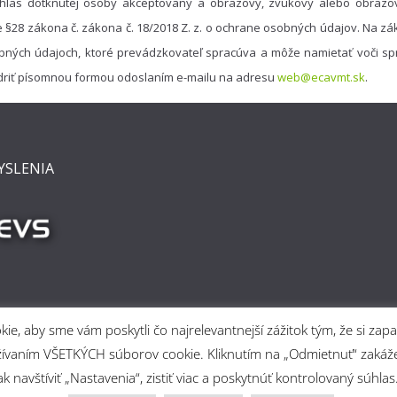
hlas dotknutej osoby akceptovaný a obrazový, zvukový alebo obrazo
e §28 zákona č. zákona č. 18/2018 Z. z. o ochrane osobných údajov. Na 
bných údajoch, ktoré prevádzkovateľ spracúva a môže namietať voči spr
driť písomnou formou odoslaním e-mailu na adresu
web@ecavmt.sk
.
YSLENIA
e, aby sme vám poskytli čo najrelevantnejší zážitok tým, že si z
 používaním VŠETKÝCH súborov cookie. Kliknutím na „Odmietnuť“ za
 navštíviť „Nastavenia“, zistiť viac a poskytnúť kontrolovaný súhlas
rtine
. Powered by
ColorMag
and