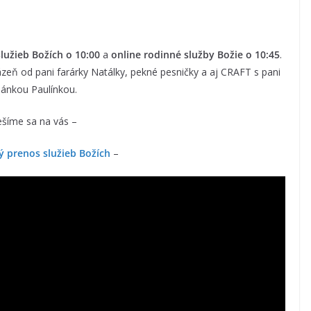
služieb Božích o 10:00
a
online rodinné služby Božie o 10:45
.
eň od pani farárky Natálky, pekné pesničky a aj CRAFT s pani
lánkou Paulínkou.
ešíme sa na vás –
vý prenos služieb Božích
–