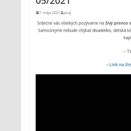
05/2021
7. mája 2021
juraj
Srdečne vás všetkých pozývame na
živý prenos 
Samozrejme nebude chýbať divadielko, detská káz
kap
– T
–
Link na ži