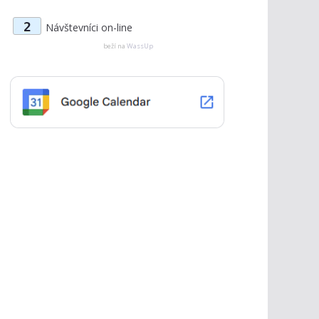
t
2
Návštevníci on-line
e
g
beží na
WassUp
ó
r
i
e