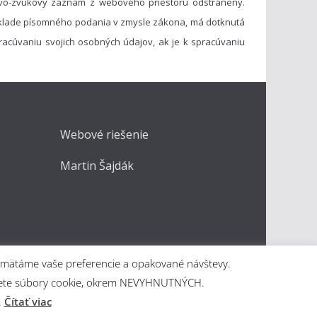
vo-zvukový záznam z webového priestoru odstránený.
základe písomného podania v zmysle zákona, má dotknutá
acúvaniu svojich osobných údajov, ak je k spracúvaniu
Webové riešenie
Martin Šajdák
apamätáme vaše preferencie a opakované návštevy.
kážete súbory cookie, okrem NEVYHNUTNÝCH.
.
Čítať viac