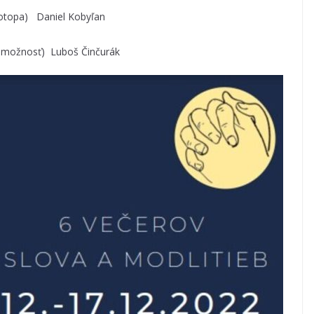
topa) Daniel Kobyľan
možnosť) Luboš Činčurák