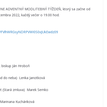
ONLINE ADVENTNÝ MODLITEBNÝ TÝŽDEŇ, ktorý sa začne od
cembra 2022, každý večer o 19.00 hod.
YkVFVlhWRGsyNDRPVWI0S0xJUkEwdz09
 biskup Ján Hroboň
d do neba) Lenka Janotková
t (Stará zmluva) Marek Semko
Marinana Kucháriková