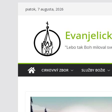
Skip
piatok, 7 augusta, 2026
to
content
Evanjelick
"Lebo tak Boh miloval sve
CIRKEVNÝ ZBOR
SLUŽBY BOŽIE