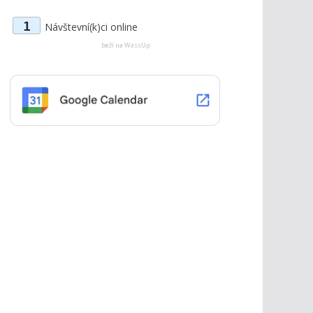
t
1
Návštevní(k)ci online
e
g
beží na
WassUp
ó
r
i
e