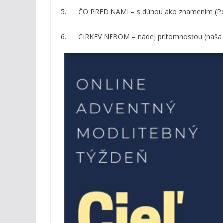
5. ČO PRED NAMI – s dúhou ako znamením (Po
6. CIRKEV NEBOM – nádej prítomnosťou (naša 