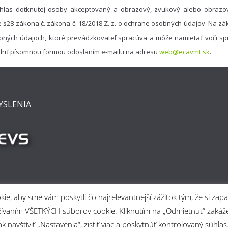
hlas dotknutej osoby akceptovaný a obrazový, zvukový alebo obrazo
e §28 zákona č. zákona č. 18/2018 Z. z. o ochrane osobných údajov. Na 
bných údajoch, ktoré prevádzkovateľ spracúva a môže namietať voči spr
driť písomnou formou odoslaním e-mailu na adresu
web@ecavmt.sk
.
YSLENIA
e, aby sme vám poskytli čo najrelevantnejší zážitok tým, že si z
 používaním VŠETKÝCH súborov cookie. Kliknutím na „Odmietnuť“ za
 navštíviť „Nastavenia“, zistiť viac a poskytnúť kontrolovaný súhlas