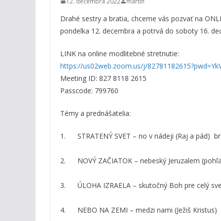
12. decembra 2022
martin
Drahé sestry a bratia, chceme vás pozvať na 
pondelka 12. decembra a potrvá do soboty 16. de
LINK na online modlitebné stretnutie:
https://us02web.zoom.us/j/82781182615?pwd=
Meeting ID: 827 8118 2615
Passcode: 799760
Témy a prednášatelia:
1. STRATENÝ SVET – no v nádeji (Raj a pád) br.
2. NOVÝ ZAČIATOK – nebeský Jeruzalem (pohľa
3. ÚLOHA IZRAELA – skutočný Boh pre celý sve
4. NEBO NA ZEMI – medzi nami (Ježiš Kristus) 