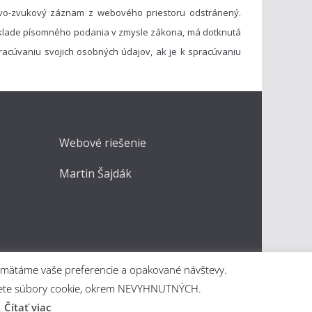
vo-zvukový záznam z webového priestoru odstránený.
základe písomného podania v zmysle zákona, má dotknutá
acúvaniu svojich osobných údajov, ak je k spracúvaniu
Webové riešenie
Martin Šajdák
apamätáme vaše preferencie a opakované návštevy.
kážete súbory cookie, okrem NEVYHNUTNÝCH.
.
Čítať viac