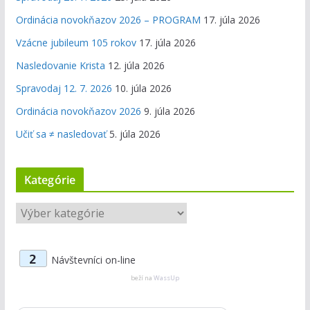
Ordinácia novokňazov 2026 – PROGRAM
17. júla 2026
Vzácne jubileum 105 rokov
17. júla 2026
Nasledovanie Krista
12. júla 2026
Spravodaj 12. 7. 2026
10. júla 2026
Ordinácia novokňazov 2026
9. júla 2026
Učiť sa ≠ nasledovať
5. júla 2026
Kategórie
K
a
t
2
Návštevníci on-line
e
g
beží na
WassUp
ó