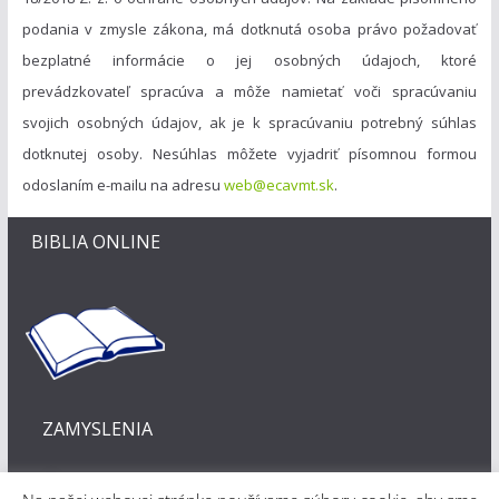
podania v zmysle zákona, má dotknutá osoba právo požadovať
bezplatné informácie o jej osobných údajoch, ktoré
prevádzkovateľ spracúva a môže namietať voči spracúvaniu
svojich osobných údajov, ak je k spracúvaniu potrebný súhlas
dotknutej osoby. Nesúhlas môžete vyjadriť písomnou formou
odoslaním e-mailu na adresu
web@ecavmt.sk
.
BIBLIA ONLINE
ZAMYSLENIA