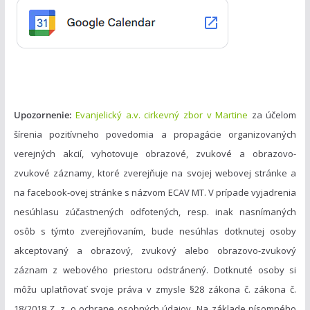
r
i
e
Upozornenie:
Evanjelický a.v. cirkevný zbor v Martine
za účelom
šírenia pozitívneho povedomia a propagácie organizovaných
verejných akcií, vyhotovuje obrazové, zvukové a obrazovo-
zvukové záznamy, ktoré zverejňuje na svojej webovej stránke a
na facebook-ovej stránke s názvom ECAV MT. V prípade vyjadrenia
nesúhlasu zúčastnených odfotených, resp. inak nasnímaných
osôb s týmto zverejňovaním, bude nesúhlas dotknutej osoby
akceptovaný a obrazový, zvukový alebo obrazovo-zvukový
záznam z webového priestoru odstránený. Dotknuté osoby si
môžu uplatňovať svoje práva v zmysle §28 zákona č. zákona č.
18/2018 Z. z. o ochrane osobných údajov. Na základe písomného