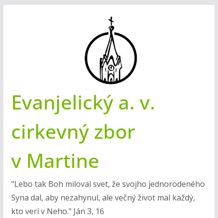
Skip
to
content
Evanjelický a. v.
cirkevný zbor
v Martine
"Lebo tak Boh miloval svet, že svojho jednorodeného
Syna dal, aby nezahynul, ale večný život mal každý,
kto verí v Neho." Ján 3, 16