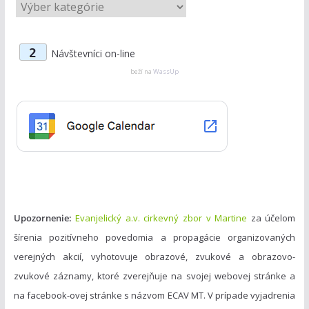
K
a
t
2
Návštevníci on-line
e
g
beží na
WassUp
ó
r
i
e
Upozornenie:
Evanjelický a.v. cirkevný zbor v Martine
za účelom
šírenia pozitívneho povedomia a propagácie organizovaných
verejných akcií, vyhotovuje obrazové, zvukové a obrazovo-
zvukové záznamy, ktoré zverejňuje na svojej webovej stránke a
na facebook-ovej stránke s názvom ECAV MT. V prípade vyjadrenia