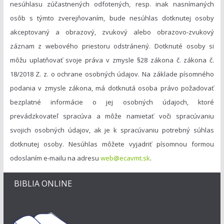
nesúhlasu zúčastnených odfotených, resp. inak nasnímaných
osôb s týmto zverejňovaním, bude nesúhlas dotknutej osoby
akceptovaný a obrazový, zvukový alebo obrazovo-zvukový
záznam z webového priestoru odstránený. Dotknuté osoby si
môžu uplatňovať svoje práva v zmysle §28 zákona č. zákona č.
18/2018 Z. z. o ochrane osobných údajov. Na základe písomného
podania v zmysle zákona, má dotknutá osoba právo požadovať
bezplatné informácie o jej osobných údajoch, ktoré
prevádzkovateľ spracúva a môže namietať voči spracúvaniu
svojich osobných údajov, ak je k spracúvaniu potrebný súhlas
dotknutej osoby. Nesúhlas môžete vyjadriť písomnou formou
odoslaním e-mailu na adresu
web@ecavmt.sk
.
BIBLIA ONLINE