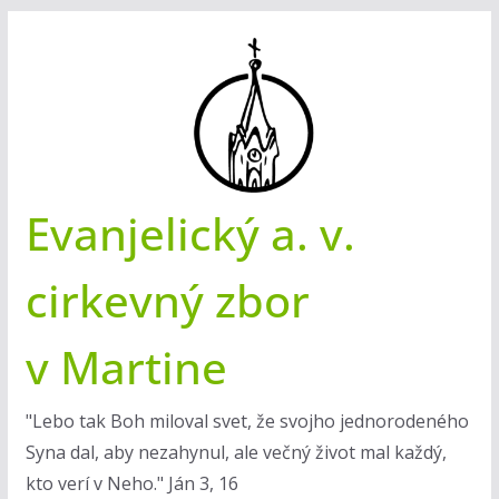
Skip
to
content
Evanjelický a. v.
cirkevný zbor
v Martine
"Lebo tak Boh miloval svet, že svojho jednorodeného
Syna dal, aby nezahynul, ale večný život mal každý,
kto verí v Neho." Ján 3, 16