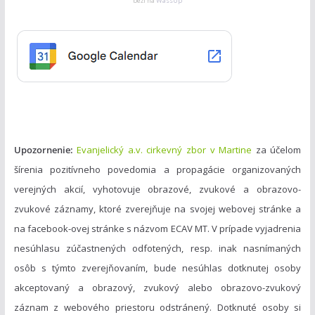
g
beží na
WassUp
ó
r
i
e
Upozornenie:
Evanjelický a.v. cirkevný zbor v Martine
za účelom
šírenia pozitívneho povedomia a propagácie organizovaných
verejných akcií, vyhotovuje obrazové, zvukové a obrazovo-
zvukové záznamy, ktoré zverejňuje na svojej webovej stránke a
na facebook-ovej stránke s názvom ECAV MT. V prípade vyjadrenia
nesúhlasu zúčastnených odfotených, resp. inak nasnímaných
osôb s týmto zverejňovaním, bude nesúhlas dotknutej osoby
akceptovaný a obrazový, zvukový alebo obrazovo-zvukový
záznam z webového priestoru odstránený. Dotknuté osoby si