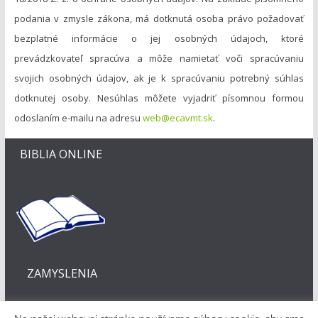
podania v zmysle zákona, má dotknutá osoba právo požadovať
bezplatné informácie o jej osobných údajoch, ktoré
prevádzkovateľ spracúva a môže namietať voči spracúvaniu
svojich osobných údajov, ak je k spracúvaniu potrebný súhlas
dotknutej osoby. Nesúhlas môžete vyjadriť písomnou formou
odoslaním e-mailu na adresu
web@ecavmt.sk
.
BIBLIA ONLINE
ZAMYSLENIA