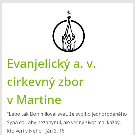
Skip
to
content
Evanjelický a. v.
cirkevný zbor
v Martine
"Lebo tak Boh miloval svet, že svojho jednorodeného
Syna dal, aby nezahynul, ale večný život mal každý,
kto verí v Neho." Ján 3, 16