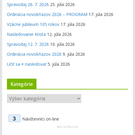
Spravodaj 26. 7. 2026
25. júla 2026
Ordinácia novokňazov 2026 – PROGRAM
17. júla 2026
Vzácne jubileum 105 rokov
17. júla 2026
Nasledovanie Krista
12. júla 2026
Spravodaj 12. 7. 2026
10. júla 2026
Ordinácia novokňazov 2026
9. júla 2026
Učiť sa ≠ nasledovať
5. júla 2026
Kategórie
K
a
t
3
Návštevníci on-line
e
g
beží na
WassUp