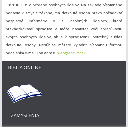
18/2018 Z. z. o ochrane osobných údajov. Na základe písomného
podania v zmysle zákona, má dotknutá osoba právo požadovať
bezplatné informácie o jej osobných údajoch, ktoré
prevádzkovateľ spracúva a môže namietať voči spracúvaniu
svojich osobných údajov, ak je k spracúvaniu potrebný súhlas
dotknutej osoby. Nesúhlas môžete vyjadriť písomnou formou
odoslaním e-mailu na adresu
web@ecavmt.sk
.
BIBLIA ONLINE
ZAMYSLENIA