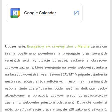
ó
r
i
e
Upozornenie:
Evanjelický a.v. cirkevný zbor v Martine
za účelom
šírenia pozitívneho povedomia a propagácie organizovaných
verejných akcií, vyhotovuje obrazové, zvukové a obrazovo-
zvukové záznamy, ktoré zverejňuje na svojej webovej stránke a
na facebook-ovej stránke s názvom ECAV MT. V prípade vyjadrenia
nesúhlasu zúčastnených odfotených, resp. inak nasnímaných
osôb s týmto zverejňovaním, bude nesúhlas dotknutej osoby
akceptovaný a obrazový, zvukový alebo obrazovo-zvukový
záznam z webového priestoru odstránený. Dotknuté osoby si
môžu uplatňovať svoje práva v zmysle §28 zákona č. zákona č.