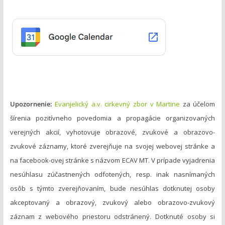
ó
r
i
e
Upozornenie:
Evanjelický a.v. cirkevný zbor v Martine
za účelom
šírenia pozitívneho povedomia a propagácie organizovaných
verejných akcií, vyhotovuje obrazové, zvukové a obrazovo-
zvukové záznamy, ktoré zverejňuje na svojej webovej stránke a
na facebook-ovej stránke s názvom ECAV MT. V prípade vyjadrenia
nesúhlasu zúčastnených odfotených, resp. inak nasnímaných
osôb s týmto zverejňovaním, bude nesúhlas dotknutej osoby
akceptovaný a obrazový, zvukový alebo obrazovo-zvukový
záznam z webového priestoru odstránený. Dotknuté osoby si