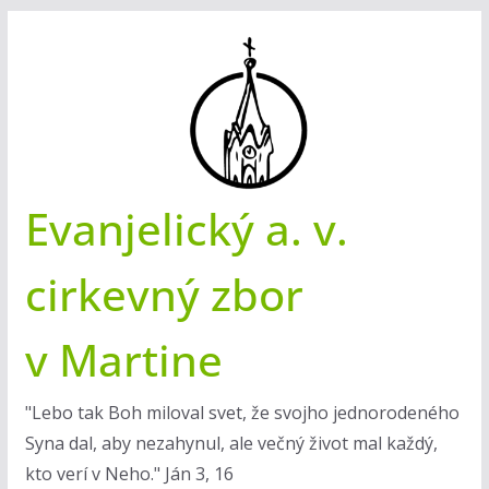
Skip
to
content
Evanjelický a. v.
cirkevný zbor
v Martine
"Lebo tak Boh miloval svet, že svojho jednorodeného
Syna dal, aby nezahynul, ale večný život mal každý,
kto verí v Neho." Ján 3, 16