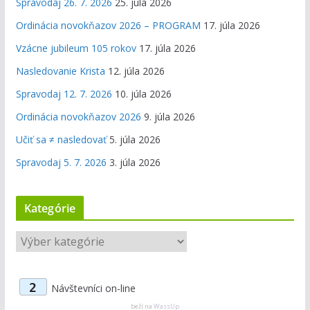
Spravodaj 26. 7. 2026
25. júla 2026
Ordinácia novokňazov 2026 – PROGRAM
17. júla 2026
Vzácne jubileum 105 rokov
17. júla 2026
Nasledovanie Krista
12. júla 2026
Spravodaj 12. 7. 2026
10. júla 2026
Ordinácia novokňazov 2026
9. júla 2026
Učiť sa ≠ nasledovať
5. júla 2026
Spravodaj 5. 7. 2026
3. júla 2026
Kategórie
K
a
t
2
Návštevníci on-line
e
g
beží na
WassUp