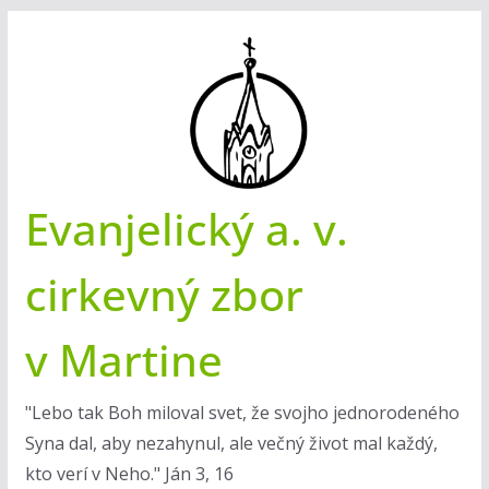
Skip
to
content
Evanjelický a. v.
cirkevný zbor
v Martine
"Lebo tak Boh miloval svet, že svojho jednorodeného
Syna dal, aby nezahynul, ale večný život mal každý,
kto verí v Neho." Ján 3, 16