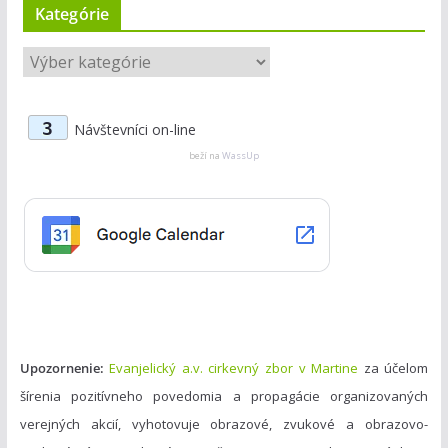
Kategórie
K
a
t
3
Návštevníci on-line
e
g
beží na
WassUp
ó
r
i
e
Upozornenie:
Evanjelický a.v. cirkevný zbor v Martine
za účelom
šírenia pozitívneho povedomia a propagácie organizovaných
verejných akcií, vyhotovuje obrazové, zvukové a obrazovo-