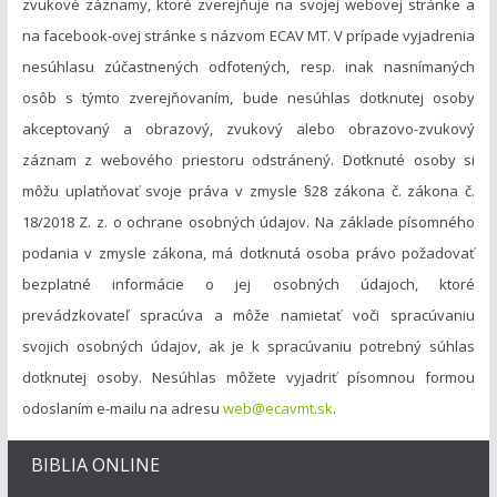
zvukové záznamy, ktoré zverejňuje na svojej webovej stránke a
na facebook-ovej stránke s názvom ECAV MT. V prípade vyjadrenia
nesúhlasu zúčastnených odfotených, resp. inak nasnímaných
osôb s týmto zverejňovaním, bude nesúhlas dotknutej osoby
akceptovaný a obrazový, zvukový alebo obrazovo-zvukový
záznam z webového priestoru odstránený. Dotknuté osoby si
môžu uplatňovať svoje práva v zmysle §28 zákona č. zákona č.
18/2018 Z. z. o ochrane osobných údajov. Na základe písomného
podania v zmysle zákona, má dotknutá osoba právo požadovať
bezplatné informácie o jej osobných údajoch, ktoré
prevádzkovateľ spracúva a môže namietať voči spracúvaniu
svojich osobných údajov, ak je k spracúvaniu potrebný súhlas
dotknutej osoby. Nesúhlas môžete vyjadriť písomnou formou
odoslaním e-mailu na adresu
web@ecavmt.sk
.
BIBLIA ONLINE