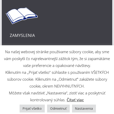
ZAMYSLENIA
Na našej webovej stránke používame súbory cookie, aby sme
vám poskytli čo najrelevantnejší zážitok tým, že si zapamätáme
vaše preferencie a opakované návštevy.
Kliknutím na „Prijať všetko“ súhlasíte s používaním VŠETKÝCH
Webové riešenie
súborov cookie. Kliknutím na „Odmietnuť“ zakážete súbory
cookie, okrem NEVYHNUTNÝCH.
Martin Šajdák
Môžete však navštíviť „Nastavenia“, zistiť viac a poskytnúť
kontrolovaný súhlas.
Čítať viac
Copyright © 2026
Evanjelický a. v. cirkevný zbor v Martine
.
Powered by
ColorMag
and
WordPress
.
Prijať všetko
Odmietnuť
Nastavenia