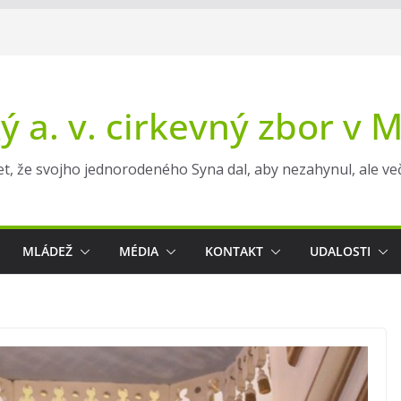
ý a. v. cirkevný zbor v 
t, že svojho jednorodeného Syna dal, aby nezahynul, ale večn
MLÁDEŽ
MÉDIA
KONTAKT
UDALOSTI