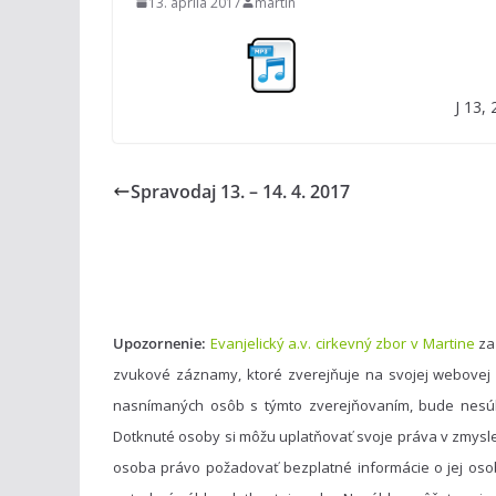
13. apríla 2017
martin
J 13,
Spravodaj 13. – 14. 4. 2017
Upozornenie:
Evanjelický a.v. cirkevný zbor v Martine
za
zvukové záznamy, ktoré zverejňuje na svojej webovej
nasnímaných osôb s týmto zverejňovaním, bude nesú
Dotknuté osoby si môžu uplatňovať svoje práva v zmysl
osoba právo požadovať bezplatné informácie o jej oso