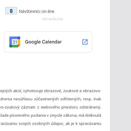
t
8
Návštevníci on-line
e
g
beží na
WassUp
ó
r
i
e
ejných akcií, vyhotovuje obrazové, zvukové a obrazovo-
drenia nesúhlasu zúčastnených odfotených, resp. inak
vo-zvukový záznam z webového priestoru odstránený.
základe písomného podania v zmysle zákona, má dotknutá
acúvaniu svojich osobných údajov, ak je k spracúvaniu