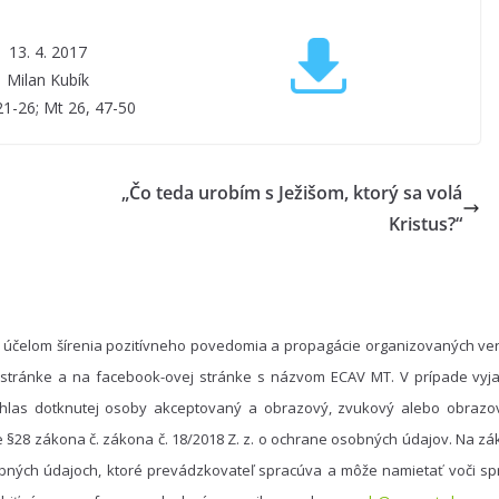
13. 4. 2017
Milan Kubík
 21-26; Mt 26, 47-50
„Čo teda urobím s Ježišom, ktorý sa volá
Kristus?“
 účelom šírenia pozitívneho povedomia a propagácie organizovaných ver
 stránke a na facebook-ovej stránke s názvom ECAV MT. V prípade vyja
hlas dotknutej osoby akceptovaný a obrazový, zvukový alebo obrazo
e §28 zákona č. zákona č. 18/2018 Z. z. o ochrane osobných údajov. Na 
bných údajoch, ktoré prevádzkovateľ spracúva a môže namietať voči spr