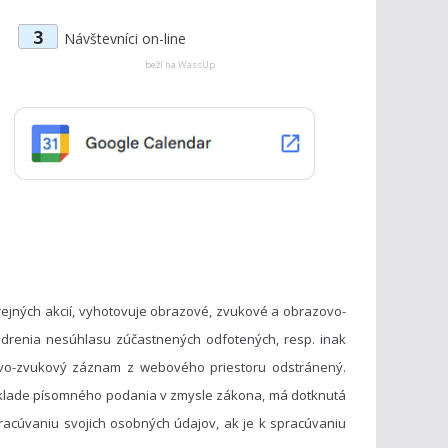
t
3
Návštevníci on-line
e
g
beží na
WassUp
ó
r
i
e
ejných akcií, vyhotovuje obrazové, zvukové a obrazovo-
drenia nesúhlasu zúčastnených odfotených, resp. inak
vo-zvukový záznam z webového priestoru odstránený.
základe písomného podania v zmysle zákona, má dotknutá
acúvaniu svojich osobných údajov, ak je k spracúvaniu