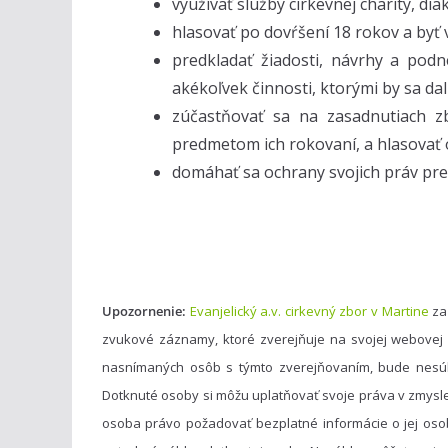
využívať služby cirkevnej charity, di
hlasovať po dovŕšení 18 rokov a byť
predkladať žiadosti, návrhy a pod
akékoľvek činnosti, ktorými by sa dal
zúčastňovať sa na zasadnutiach z
predmetom ich rokovaní, a hlasovať o
domáhať sa ochrany svojich práv pre
Upozornenie:
Evanjelický a.v. cirkevný zbor v Martine
za
zvukové záznamy, ktoré zverejňuje na svojej webovej
nasnímaných osôb s týmto zverejňovaním, bude nesú
Dotknuté osoby si môžu uplatňovať svoje práva v zmysl
osoba právo požadovať bezplatné informácie o jej oso