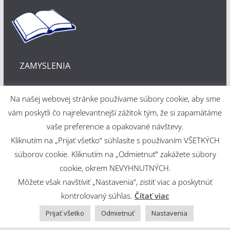
ZAMYSLENIA
Na našej webovej stránke používame súbory cookie, aby sme
vám poskytli čo najrelevantnejší zážitok tým, že si zapamätáme
vaše preferencie a opakované návštevy.
Kliknutím na „Prijať všetko“ súhlasíte s používaním VŠETKÝCH
Webové riešenie
súborov cookie. Kliknutím na „Odmietnuť“ zakážete súbory
cookie, okrem NEVYHNUTNÝCH.
Martin Šajdák
Môžete však navštíviť „Nastavenia“, zistiť viac a poskytnúť
kontrolovaný súhlas.
Čítať viac
Copyright © 2026
Evanjelický a. v. cirkevný zbor v Martine
.
Powered by
ColorMag
and
WordPress
.
Prijať všetko
Odmietnuť
Nastavenia