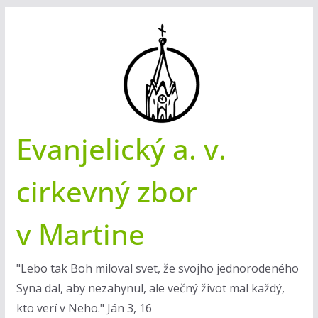
Skip
to
content
Evanjelický a. v.
cirkevný zbor
v Martine
"Lebo tak Boh miloval svet, že svojho jednorodeného
Syna dal, aby nezahynul, ale večný život mal každý,
kto verí v Neho." Ján 3, 16