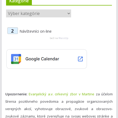
Kategórie
K
a
t
2
Návštevníci on-line
e
g
beží na
WassUp
ó
r
i
e
Upozornenie:
Evanjelický a.v. cirkevný zbor v Martine
za účelom
šírenia pozitívneho povedomia a propagácie organizovaných
verejných akcií, vyhotovuje obrazové, zvukové a obrazovo-
zvukové záznamy, ktoré zverejňuje na svojej webovej stránke a