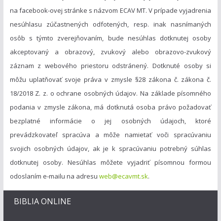
na facebook-ovej stránke s názvom ECAV MT. V prípade vyjadrenia
nesúhlasu zúčastnených odfotených, resp. inak nasnímaných
osôb s týmto zverejňovaním, bude nesúhlas dotknutej osoby
akceptovaný a obrazový, zvukový alebo obrazovo-zvukový
záznam z webového priestoru odstránený. Dotknuté osoby si
môžu uplatňovať svoje práva v zmysle §28 zákona č. zákona č.
18/2018 Z. z. o ochrane osobných údajov. Na základe písomného
podania v zmysle zákona, má dotknutá osoba právo požadovať
bezplatné informácie o jej osobných údajoch, ktoré
prevádzkovateľ spracúva a môže namietať voči spracúvaniu
svojich osobných údajov, ak je k spracúvaniu potrebný súhlas
dotknutej osoby. Nesúhlas môžete vyjadriť písomnou formou
odoslaním e-mailu na adresu
web@ecavmt.sk
.
BIBLIA ONLINE