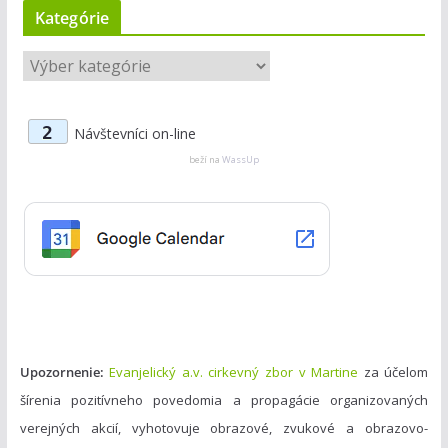
Kategórie
K
a
t
2
Návštevníci on-line
e
g
beží na
WassUp
ó
r
i
e
Upozornenie:
Evanjelický a.v. cirkevný zbor v Martine
za účelom
šírenia pozitívneho povedomia a propagácie organizovaných
verejných akcií, vyhotovuje obrazové, zvukové a obrazovo-