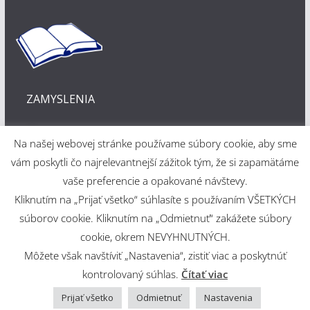
ZAMYSLENIA
Na našej webovej stránke používame súbory cookie, aby sme
vám poskytli čo najrelevantnejší zážitok tým, že si zapamätáme
vaše preferencie a opakované návštevy.
Kliknutím na „Prijať všetko“ súhlasíte s používaním VŠETKÝCH
Webové riešenie
súborov cookie. Kliknutím na „Odmietnuť“ zakážete súbory
cookie, okrem NEVYHNUTNÝCH.
Martin Šajdák
Môžete však navštíviť „Nastavenia“, zistiť viac a poskytnúť
kontrolovaný súhlas.
Čítať viac
Copyright © 2026
Evanjelický a. v. cirkevný zbor v Martine
.
Powered by
ColorMag
and
WordPress
.
Prijať všetko
Odmietnuť
Nastavenia