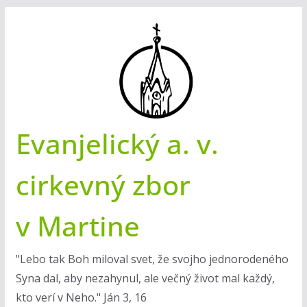
Skip
to
content
Evanjelický a. v.
cirkevný zbor
v Martine
"Lebo tak Boh miloval svet, že svojho jednorodeného
Syna dal, aby nezahynul, ale večný život mal každý,
kto verí v Neho." Ján 3, 16