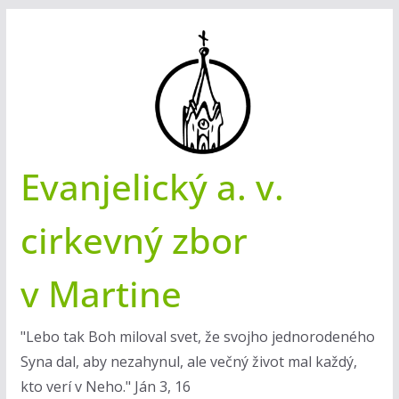
Skip
to
content
Evanjelický a. v.
cirkevný zbor
v Martine
"Lebo tak Boh miloval svet, že svojho jednorodeného
Syna dal, aby nezahynul, ale večný život mal každý,
kto verí v Neho." Ján 3, 16