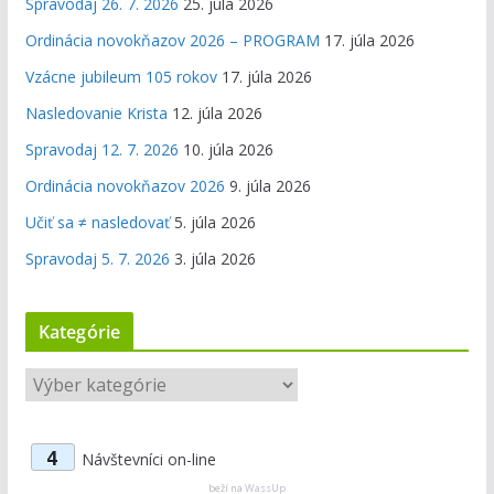
Spravodaj 26. 7. 2026
25. júla 2026
Ordinácia novokňazov 2026 – PROGRAM
17. júla 2026
Vzácne jubileum 105 rokov
17. júla 2026
Nasledovanie Krista
12. júla 2026
Spravodaj 12. 7. 2026
10. júla 2026
Ordinácia novokňazov 2026
9. júla 2026
Učiť sa ≠ nasledovať
5. júla 2026
Spravodaj 5. 7. 2026
3. júla 2026
Kategórie
K
a
t
4
Návštevníci on-line
e
g
beží na
WassUp