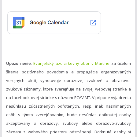
ó
r
i
e
Upozornenie:
Evanjelický a.v. cirkevný zbor v Martine
za účelom
šírenia pozitívneho povedomia a propagácie organizovaných
verejných akcií, vyhotovuje obrazové, zvukové a obrazovo-
zvukové záznamy, ktoré zverejňuje na svojej webovej stránke a
na facebook-ovej stránke s názvom ECAV MT. V prípade vyjadrenia
nesúhlasu zúčastnených odfotených, resp. inak nasnímaných
osôb s týmto zverejňovaním, bude nesúhlas dotknutej osoby
akceptovaný a obrazový, zvukový alebo obrazovo-zvukový
záznam z webového priestoru odstránený. Dotknuté osoby si