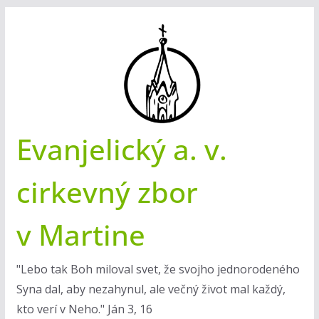
Skip
to
content
Evanjelický a. v.
cirkevný zbor
v Martine
"Lebo tak Boh miloval svet, že svojho jednorodeného
Syna dal, aby nezahynul, ale večný život mal každý,
kto verí v Neho." Ján 3, 16