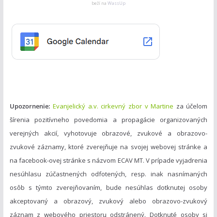
g
beží na
WassUp
ó
r
i
e
Upozornenie:
Evanjelický a.v. cirkevný zbor v Martine
za účelom
šírenia pozitívneho povedomia a propagácie organizovaných
verejných akcií, vyhotovuje obrazové, zvukové a obrazovo-
zvukové záznamy, ktoré zverejňuje na svojej webovej stránke a
na facebook-ovej stránke s názvom ECAV MT. V prípade vyjadrenia
nesúhlasu zúčastnených odfotených, resp. inak nasnímaných
osôb s týmto zverejňovaním, bude nesúhlas dotknutej osoby
akceptovaný a obrazový, zvukový alebo obrazovo-zvukový
záznam z webového priestoru odstránený. Dotknuté osoby si