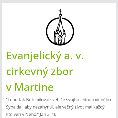
Skip
to
content
Evanjelický a. v.
cirkevný zbor
v Martine
"Lebo tak Boh miloval svet, že svojho jednorodeného
Syna dal, aby nezahynul, ale večný život mal každý,
kto verí v Neho." Ján 3, 16