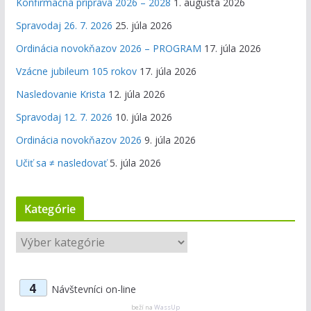
Konfirmačná príprava 2026 – 2028
1. augusta 2026
Spravodaj 26. 7. 2026
25. júla 2026
Ordinácia novokňazov 2026 – PROGRAM
17. júla 2026
Vzácne jubileum 105 rokov
17. júla 2026
Nasledovanie Krista
12. júla 2026
Spravodaj 12. 7. 2026
10. júla 2026
Ordinácia novokňazov 2026
9. júla 2026
Učiť sa ≠ nasledovať
5. júla 2026
Kategórie
K
a
t
4
Návštevníci on-line
e
g
beží na
WassUp