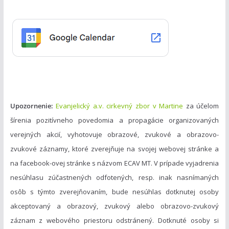
ó
r
i
e
Upozornenie:
Evanjelický a.v. cirkevný zbor v Martine
za účelom
šírenia pozitívneho povedomia a propagácie organizovaných
verejných akcií, vyhotovuje obrazové, zvukové a obrazovo-
zvukové záznamy, ktoré zverejňuje na svojej webovej stránke a
na facebook-ovej stránke s názvom ECAV MT. V prípade vyjadrenia
nesúhlasu zúčastnených odfotených, resp. inak nasnímaných
osôb s týmto zverejňovaním, bude nesúhlas dotknutej osoby
akceptovaný a obrazový, zvukový alebo obrazovo-zvukový
záznam z webového priestoru odstránený. Dotknuté osoby si