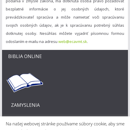
podania v zmysle zákona, má dotknutá osoba právo požadovať
bezplatné informácie o jej osobných údajoch, ktoré
prevádzkovateľ spracúva a môže namietať voči spracúvaniu
svojich osobných údajov, ak je k spracúvaniu potrebný súhlas
dotknutej osoby. Nesúhlas môžete vyjadriť písomnou formou
odoslaním e-mailu na adresu
web@ecavmt.sk
.
BIBLIA ONLINE
ZAMYSLENIA
Na našej webovej stránke používame súbory cookie, aby sme