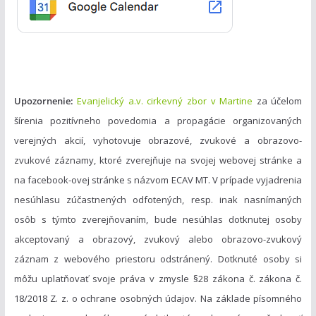
i
e
Upozornenie:
Evanjelický a.v. cirkevný zbor v Martine
za účelom
šírenia pozitívneho povedomia a propagácie organizovaných
verejných akcií, vyhotovuje obrazové, zvukové a obrazovo-
zvukové záznamy, ktoré zverejňuje na svojej webovej stránke a
na facebook-ovej stránke s názvom ECAV MT. V prípade vyjadrenia
nesúhlasu zúčastnených odfotených, resp. inak nasnímaných
osôb s týmto zverejňovaním, bude nesúhlas dotknutej osoby
akceptovaný a obrazový, zvukový alebo obrazovo-zvukový
záznam z webového priestoru odstránený. Dotknuté osoby si
môžu uplatňovať svoje práva v zmysle §28 zákona č. zákona č.
18/2018 Z. z. o ochrane osobných údajov. Na základe písomného