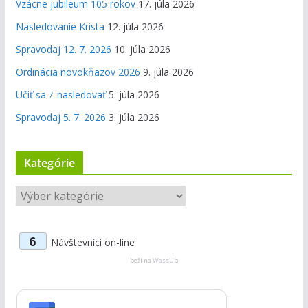
Vzácne jubileum 105 rokov
17. júla 2026
Nasledovanie Krista
12. júla 2026
Spravodaj 12. 7. 2026
10. júla 2026
Ordinácia novokňazov 2026
9. júla 2026
Učiť sa ≠ nasledovať
5. júla 2026
Spravodaj 5. 7. 2026
3. júla 2026
Kategórie
K
a
t
6
Návštevníci on-line
e
g
beží na
WassUp
ó
r