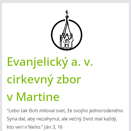
Skip
to
content
Evanjelický a. v.
cirkevný zbor
v Martine
"Lebo tak Boh miloval svet, že svojho jednorodeného
Syna dal, aby nezahynul, ale večný život mal každý,
kto verí v Neho." Ján 3, 16