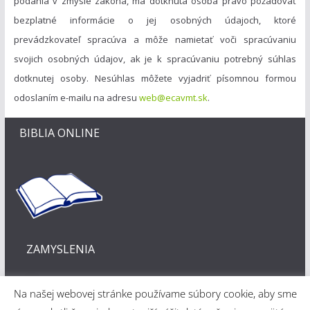
podania v zmysle zákona, má dotknutá osoba právo požadovať
bezplatné informácie o jej osobných údajoch, ktoré
prevádzkovateľ spracúva a môže namietať voči spracúvaniu
svojich osobných údajov, ak je k spracúvaniu potrebný súhlas
dotknutej osoby. Nesúhlas môžete vyjadriť písomnou formou
odoslaním e-mailu na adresu
web@ecavmt.sk
.
BIBLIA ONLINE
ZAMYSLENIA
Na našej webovej stránke používame súbory cookie, aby sme