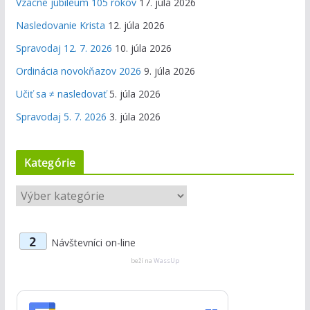
Vzácne jubileum 105 rokov
17. júla 2026
Nasledovanie Krista
12. júla 2026
Spravodaj 12. 7. 2026
10. júla 2026
Ordinácia novokňazov 2026
9. júla 2026
Učiť sa ≠ nasledovať
5. júla 2026
Spravodaj 5. 7. 2026
3. júla 2026
Kategórie
K
a
t
2
Návštevníci on-line
e
g
beží na
WassUp
ó
r