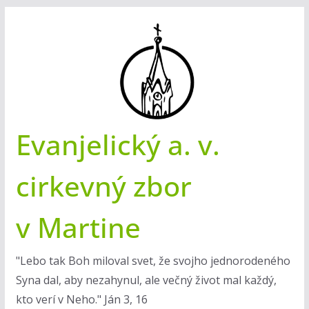
Skip
to
content
Evanjelický a. v.
cirkevný zbor
v Martine
"Lebo tak Boh miloval svet, že svojho jednorodeného
Syna dal, aby nezahynul, ale večný život mal každý,
kto verí v Neho." Ján 3, 16