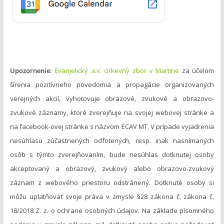
i
e
Upozornenie:
Evanjelický a.v. cirkevný zbor v Martine
za účelom
šírenia pozitívneho povedomia a propagácie organizovaných
verejných akcií, vyhotovuje obrazové, zvukové a obrazovo-
zvukové záznamy, ktoré zverejňuje na svojej webovej stránke a
na facebook-ovej stránke s názvom ECAV MT. V prípade vyjadrenia
nesúhlasu zúčastnených odfotených, resp. inak nasnímaných
osôb s týmto zverejňovaním, bude nesúhlas dotknutej osoby
akceptovaný a obrazový, zvukový alebo obrazovo-zvukový
záznam z webového priestoru odstránený. Dotknuté osoby si
môžu uplatňovať svoje práva v zmysle §28 zákona č. zákona č.
18/2018 Z. z. o ochrane osobných údajov. Na základe písomného