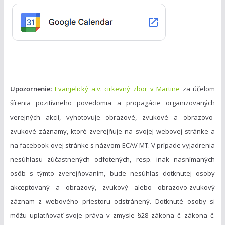
r
i
e
Upozornenie:
Evanjelický a.v. cirkevný zbor v Martine
za účelom
šírenia pozitívneho povedomia a propagácie organizovaných
verejných akcií, vyhotovuje obrazové, zvukové a obrazovo-
zvukové záznamy, ktoré zverejňuje na svojej webovej stránke a
na facebook-ovej stránke s názvom ECAV MT. V prípade vyjadrenia
nesúhlasu zúčastnených odfotených, resp. inak nasnímaných
osôb s týmto zverejňovaním, bude nesúhlas dotknutej osoby
akceptovaný a obrazový, zvukový alebo obrazovo-zvukový
záznam z webového priestoru odstránený. Dotknuté osoby si
môžu uplatňovať svoje práva v zmysle §28 zákona č. zákona č.