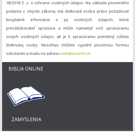
18/2018 Z. z. o ochrane osobných údajov. Na základe písomného
podania v zmysle zákona, má dotknutá osoba právo požadovať
bezplatné informácie o jej osobných údajoch, ktoré
prevádzkovateľ spracúva a môže namietať voči spracúvaniu
svojich osobných údajov, ak je k spracúvaniu potrebný súhlas
dotknutej osoby. Nesúhlas môžete vyjadriť písomnou formou
odoslaním e-mailu na adresu
web@ecavmt.sk
.
BIBLIA ONLINE
ZAMYSLENIA