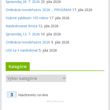
Spravodaj 26. 7. 2026
25. júla 2026
Ordinácia novokňazov 2026 – PROGRAM
17. júla 2026
Vzácne jubileum 105 rokov
17. júla 2026
Nasledovanie Krista
12. júla 2026
Spravodaj 12. 7. 2026
10. júla 2026
Ordinácia novokňazov 2026
9. júla 2026
Učiť sa ≠ nasledovať
5. júla 2026
Kategórie
K
a
t
3
Návštevníci on-line
e
g
beží na
WassUp
ó