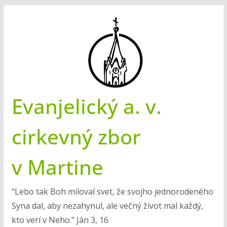
Skip
to
content
Evanjelický a. v.
cirkevný zbor
v Martine
"Lebo tak Boh miloval svet, že svojho jednorodeného
Syna dal, aby nezahynul, ale večný život mal každý,
kto verí v Neho." Ján 3, 16