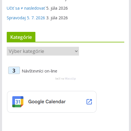
Učiť sa ≠ nasledovať
5. júla 2026
Spravodaj 5. 7. 2026
3. júla 2026
Kategórie
K
a
t
3
Návštevníci on-line
e
g
beží na
WassUp
ó
r
i
e