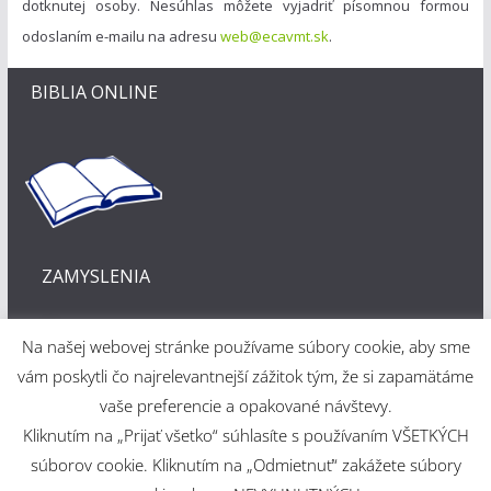
dotknutej osoby. Nesúhlas môžete vyjadriť písomnou formou
odoslaním e-mailu na adresu
web@ecavmt.sk
.
BIBLIA ONLINE
ZAMYSLENIA
Na našej webovej stránke používame súbory cookie, aby sme
vám poskytli čo najrelevantnejší zážitok tým, že si zapamätáme
vaše preferencie a opakované návštevy.
Kliknutím na „Prijať všetko“ súhlasíte s používaním VŠETKÝCH
Webové riešenie
súborov cookie. Kliknutím na „Odmietnuť“ zakážete súbory