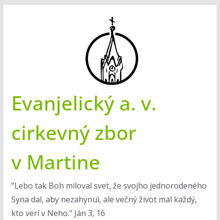
Skip
to
content
Evanjelický a. v.
cirkevný zbor
v Martine
"Lebo tak Boh miloval svet, že svojho jednorodeného
Syna dal, aby nezahynul, ale večný život mal každý,
kto verí v Neho." Ján 3, 16