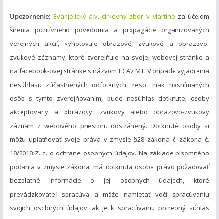
Upozornenie:
Evanjelický a.v. cirkevný zbor v Martine
za účelom
šírenia pozitívneho povedomia a propagácie organizovaných
verejných akcií, vyhotovuje obrazové, zvukové a obrazovo-
zvukové záznamy, ktoré zverejňuje na svojej webovej stránke a
na facebook-ovej stránke s názvom ECAV MT. V prípade vyjadrenia
nesúhlasu zúčastnených odfotených, resp. inak nasnímaných
osôb s týmto zverejňovaním, bude nesúhlas dotknutej osoby
akceptovaný a obrazový, zvukový alebo obrazovo-zvukový
záznam z webového priestoru odstránený. Dotknuté osoby si
môžu uplatňovať svoje práva v zmysle §28 zákona č. zákona č.
18/2018 Z. z. o ochrane osobných údajov. Na základe písomného
podania v zmysle zákona, má dotknutá osoba právo požadovať
bezplatné informácie o jej osobných údajoch, ktoré
prevádzkovateľ spracúva a môže namietať voči spracúvaniu
svojich osobných údajov, ak je k spracúvaniu potrebný súhlas