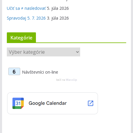
Učiť sa ≠ nasledovať
5. júla 2026
Spravodaj 5. 7. 2026
3. júla 2026
Kategórie
K
a
t
6
Návštevníci on-line
e
g
beží na
WassUp
ó
r
i
e