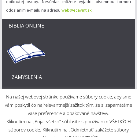
dotknutej osoby. Nesúhlas môžete vyjadriť písomnou formou
odoslaním e-mailu na adresu
web@ecavmt.sk
.
BIBLIA ONLINE
ZAMYSLENIA
Na našej webovej stránke používame súbory cookie, aby sme
vám poskytli čo najrelevantnejší zážitok tým, že si zapamätáme
vaše preferencie a opakované návštevy.
Kliknutím na „Prijať všetko“ súhlasíte s používaním VŠETKÝCH
Webové riešenie
súborov cookie. Kliknutím na „Odmietnuť“ zakážete súbory