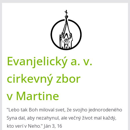
Skip
to
content
Evanjelický a. v.
cirkevný zbor
v Martine
"Lebo tak Boh miloval svet, že svojho jednorodeného
Syna dal, aby nezahynul, ale večný život mal každý,
kto verí v Neho." Ján 3, 16