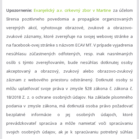
Upozornenie:
Evanjelický a.v. cirkevný zbor v Martine
za účelom
šírenia pozitívneho povedomia a propagácie organizovaných
verejných akcií, vyhotovuje obrazové, zvukové a obrazovo-
zvukové záznamy, ktoré zverejňuje na svojej webovej stránke a
na facebook-ovej stránke s názvom ECAV MT. V prípade vyjadrenia
nesúhlasu zúčastnených odfotených, resp. inak nasnímaných
osôb s týmto zverejňovaním, bude nesúhlas dotknutej osoby
akceptovaný a obrazový, zvukový alebo obrazovo-zvukový
záznam z webového priestoru odstránený. Dotknuté osoby si
môžu uplatňovať svoje práva v zmysle §28 zákona č. zákona č.
18/2018 Z. z. o ochrane osobných údajov. Na základe písomného
podania v zmysle zákona, má dotknutá osoba právo požadovať
bezplatné informácie o jej osobných údajoch, ktoré
prevádzkovateľ spracúva a môže namietať voči spracúvaniu
svojich osobných údajov, ak je k spracúvaniu potrebný súhlas