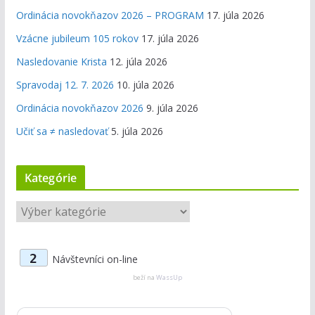
Ordinácia novokňazov 2026 – PROGRAM
17. júla 2026
Vzácne jubileum 105 rokov
17. júla 2026
Nasledovanie Krista
12. júla 2026
Spravodaj 12. 7. 2026
10. júla 2026
Ordinácia novokňazov 2026
9. júla 2026
Učiť sa ≠ nasledovať
5. júla 2026
Kategórie
K
a
t
2
Návštevníci on-line
e
g
beží na
WassUp
ó
r