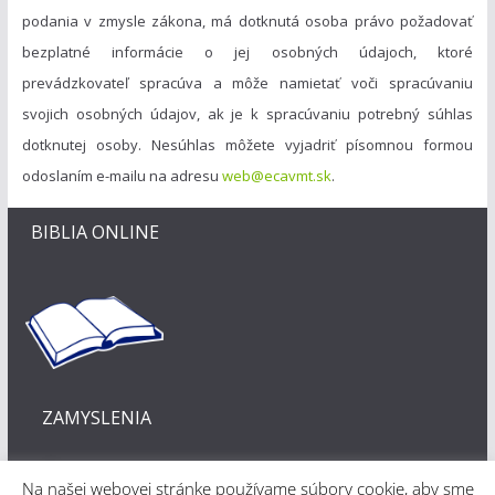
podania v zmysle zákona, má dotknutá osoba právo požadovať
bezplatné informácie o jej osobných údajoch, ktoré
prevádzkovateľ spracúva a môže namietať voči spracúvaniu
svojich osobných údajov, ak je k spracúvaniu potrebný súhlas
dotknutej osoby. Nesúhlas môžete vyjadriť písomnou formou
odoslaním e-mailu na adresu
web@ecavmt.sk
.
BIBLIA ONLINE
ZAMYSLENIA
Na našej webovej stránke používame súbory cookie, aby sme