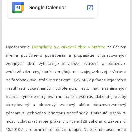
i
e
Upozornenie:
Evanjelický a.v. cirkevný zbor v Martine
za účelom
šírenia pozitívneho povedomia a propagácie organizovaných
verejných akcií, vyhotovuje obrazové, zvukové a obrazovo-
zvukové záznamy, ktoré zverejňuje na svojej webovej stránke a
na facebook-ovej stránke s názvom ECAV MT. V prípade vyjadrenia
nesúhlasu zúčastnených odfotených, resp. inak nasnímaných
osôb s týmto zverejňovaním, bude nesúhlas dotknutej osoby
akceptovaný a obrazový, zvukový alebo obrazovo-zvukový
záznam z webového priestoru odstránený. Dotknuté osoby si
môžu uplatňovať svoje práva v zmysle §28 zákona č. zákona č.
18/2018 Z. z. o ochrane osobných údajov. Na základe písomného