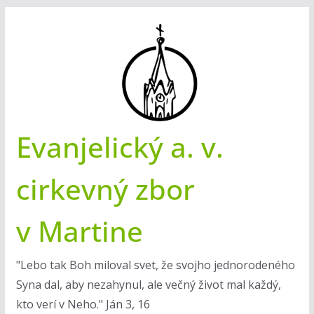
Skip
to
content
Evanjelický a. v.
cirkevný zbor
v Martine
"Lebo tak Boh miloval svet, že svojho jednorodeného
Syna dal, aby nezahynul, ale večný život mal každý,
kto verí v Neho." Ján 3, 16