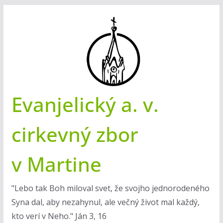
Skip
to
content
Evanjelický a. v.
cirkevný zbor
v Martine
"Lebo tak Boh miloval svet, že svojho jednorodeného
Syna dal, aby nezahynul, ale večný život mal každý,
kto verí v Neho." Ján 3, 16