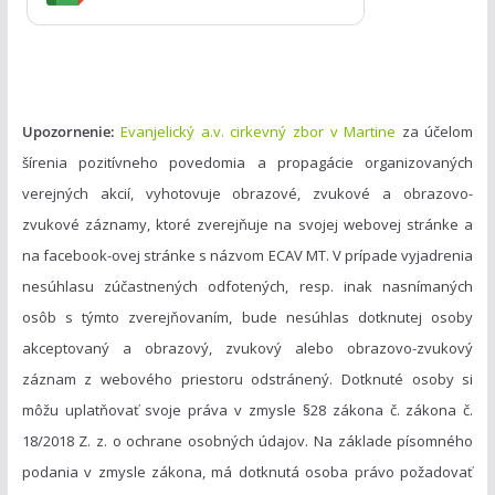
e
Upozornenie:
Evanjelický a.v. cirkevný zbor v Martine
za účelom
šírenia pozitívneho povedomia a propagácie organizovaných
verejných akcií, vyhotovuje obrazové, zvukové a obrazovo-
zvukové záznamy, ktoré zverejňuje na svojej webovej stránke a
na facebook-ovej stránke s názvom ECAV MT. V prípade vyjadrenia
nesúhlasu zúčastnených odfotených, resp. inak nasnímaných
osôb s týmto zverejňovaním, bude nesúhlas dotknutej osoby
akceptovaný a obrazový, zvukový alebo obrazovo-zvukový
záznam z webového priestoru odstránený. Dotknuté osoby si
môžu uplatňovať svoje práva v zmysle §28 zákona č. zákona č.
18/2018 Z. z. o ochrane osobných údajov. Na základe písomného
podania v zmysle zákona, má dotknutá osoba právo požadovať