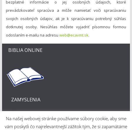
bezplatné informácie o jej osobných údajoch, ktoré
prevádzkovateľ spracúva a môže namietať voči spracúvaniu
svojich osobných údajov, ak je k spracúvaniu potrebný súhlas
dotknutej osoby. Nesúhlas môžete vyjadriť písomnou formou
odoslaním e-mailu na adresu
web@ecavmt.sk
.
BIBLIA ONLINE
ZAMYSLENIA
Na našej webovej stránke používame súbory cookie, aby sme
vám poskytli čo najrelevantnejší zážitok tým, že si zapamätáme