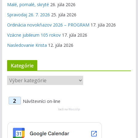
Malé, pomalé, skryté
26. júla 2026
Spravodaj 26. 7. 2026
25. júla 2026
Ordinácia novokňazov 2026 – PROGRAM
17. júla 2026
Vzácne jubileum 105 rokov
17. júla 2026
Nasledovanie Krista
12. júla 2026
Kategórie
K
a
t
2
Návštevníci on-line
e
g
beží na
WassUp
ó
r
i