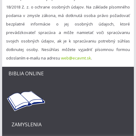
18/2018 Z. z. o ochrane osobných údajov. Na základe písomného
podania v zmysle zákona, má dotknutá osoba právo požadovať
bezplatné informácie o jej osobných údajoch, ktoré
prevádzkovateľ spracúva a môže namietať voči spracúvaniu
svojich osobných údajov, ak je k spracúvaniu potrebný súhlas
dotknutej osoby. Nesúhlas môžete vyjadriť písomnou formou
odoslaním e-mailu na adresu
web@ecavmt.sk
.
BIBLIA ONLINE
ZAMYSLENIA