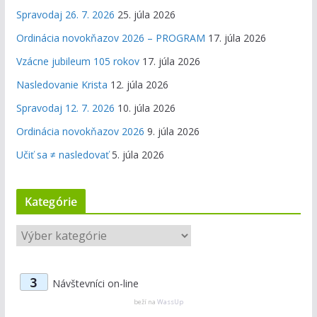
Spravodaj 26. 7. 2026
25. júla 2026
Ordinácia novokňazov 2026 – PROGRAM
17. júla 2026
Vzácne jubileum 105 rokov
17. júla 2026
Nasledovanie Krista
12. júla 2026
Spravodaj 12. 7. 2026
10. júla 2026
Ordinácia novokňazov 2026
9. júla 2026
Učiť sa ≠ nasledovať
5. júla 2026
Kategórie
K
a
t
3
Návštevníci on-line
e
g
beží na
WassUp