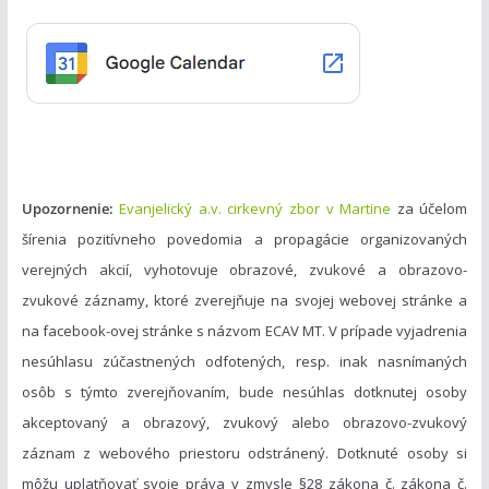
ó
r
i
e
Upozornenie:
Evanjelický a.v. cirkevný zbor v Martine
za účelom
šírenia pozitívneho povedomia a propagácie organizovaných
verejných akcií, vyhotovuje obrazové, zvukové a obrazovo-
zvukové záznamy, ktoré zverejňuje na svojej webovej stránke a
na facebook-ovej stránke s názvom ECAV MT. V prípade vyjadrenia
nesúhlasu zúčastnených odfotených, resp. inak nasnímaných
osôb s týmto zverejňovaním, bude nesúhlas dotknutej osoby
akceptovaný a obrazový, zvukový alebo obrazovo-zvukový
záznam z webového priestoru odstránený. Dotknuté osoby si
môžu uplatňovať svoje práva v zmysle §28 zákona č. zákona č.