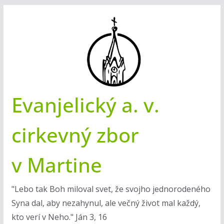
Skip
to
content
Evanjelický a. v.
cirkevný zbor
v Martine
"Lebo tak Boh miloval svet, že svojho jednorodeného
Syna dal, aby nezahynul, ale večný život mal každý,
kto verí v Neho." Ján 3, 16