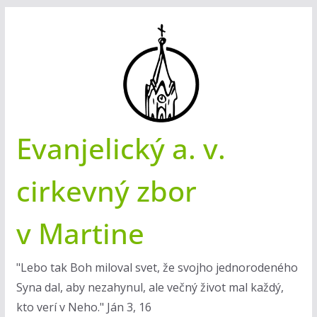
Skip
to
content
Evanjelický a. v.
cirkevný zbor
v Martine
"Lebo tak Boh miloval svet, že svojho jednorodeného
Syna dal, aby nezahynul, ale večný život mal každý,
kto verí v Neho." Ján 3, 16