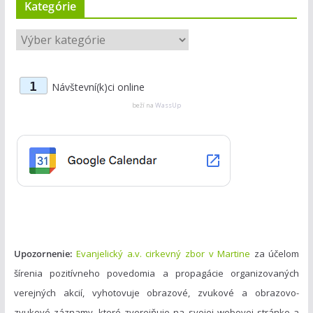
Kategórie
K
a
t
1
Návštevní(k)ci online
e
g
beží na
WassUp
ó
r
i
e
Upozornenie:
Evanjelický a.v. cirkevný zbor v Martine
za účelom
šírenia pozitívneho povedomia a propagácie organizovaných
verejných akcií, vyhotovuje obrazové, zvukové a obrazovo-
zvukové záznamy, ktoré zverejňuje na svojej webovej stránke a