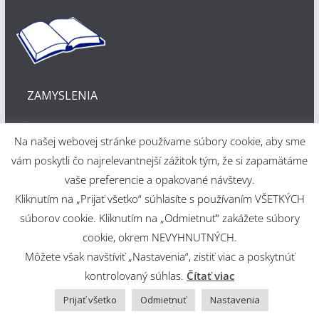
ZAMYSLENIA
Na našej webovej stránke používame súbory cookie, aby sme
vám poskytli čo najrelevantnejší zážitok tým, že si zapamätáme
vaše preferencie a opakované návštevy.
Kliknutím na „Prijať všetko“ súhlasíte s používaním VŠETKÝCH
Webové riešenie
súborov cookie. Kliknutím na „Odmietnuť“ zakážete súbory
cookie, okrem NEVYHNUTNÝCH.
Martin Šajdák
Môžete však navštíviť „Nastavenia“, zistiť viac a poskytnúť
kontrolovaný súhlas.
Čítať viac
Copyright © 2026
Evanjelický a. v. cirkevný zbor v Martine
.
Powered by
ColorMag
and
WordPress
.
Prijať všetko
Odmietnuť
Nastavenia