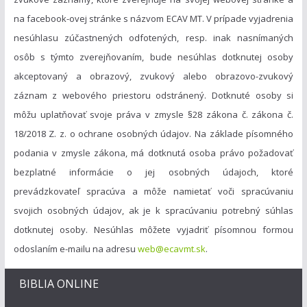
na facebook-ovej stránke s názvom ECAV MT. V prípade vyjadrenia
nesúhlasu zúčastnených odfotených, resp. inak nasnímaných
osôb s týmto zverejňovaním, bude nesúhlas dotknutej osoby
akceptovaný a obrazový, zvukový alebo obrazovo-zvukový
záznam z webového priestoru odstránený. Dotknuté osoby si
môžu uplatňovať svoje práva v zmysle §28 zákona č. zákona č.
18/2018 Z. z. o ochrane osobných údajov. Na základe písomného
podania v zmysle zákona, má dotknutá osoba právo požadovať
bezplatné informácie o jej osobných údajoch, ktoré
prevádzkovateľ spracúva a môže namietať voči spracúvaniu
svojich osobných údajov, ak je k spracúvaniu potrebný súhlas
dotknutej osoby. Nesúhlas môžete vyjadriť písomnou formou
odoslaním e-mailu na adresu
web@ecavmt.sk
.
BIBLIA ONLINE