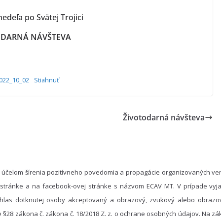
edeľa po Svätej Trojici
ODARNÁ NÁVŠTEVA
022_10_02
Stiahnuť
Životodarná návšteva
 účelom šírenia pozitívneho povedomia a propagácie organizovaných ver
 stránke a na facebook-ovej stránke s názvom ECAV MT. V prípade vyja
hlas dotknutej osoby akceptovaný a obrazový, zvukový alebo obrazo
e §28 zákona č. zákona č. 18/2018 Z. z. o ochrane osobných údajov. Na 