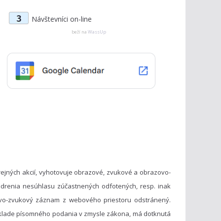
t
3
Návštevníci on-line
e
g
beží na
WassUp
ó
r
i
e
ejných akcií, vyhotovuje obrazové, zvukové a obrazovo-
drenia nesúhlasu zúčastnených odfotených, resp. inak
vo-zvukový záznam z webového priestoru odstránený.
základe písomného podania v zmysle zákona, má dotknutá