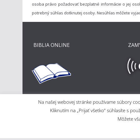
osoba právo požadovať bezplatné informácie o jej oso
potrebný súhlas dotknutej osoby. Nesúhlas môžete vyja
BIBLIA ONLINE
ZAM
Na našej webovej stránke používame súbory cooki
Kliknutím na „Prijať všetko“ súhlasíte s
Môžete však
Copyright © 2026
Evanjelický a. v. cirkevný zbor v Ma
WordPress
.