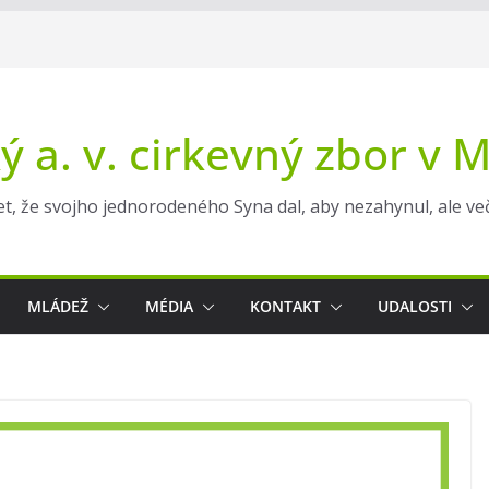
ý a. v. cirkevný zbor v 
t, že svojho jednorodeného Syna dal, aby nezahynul, ale večn
MLÁDEŽ
MÉDIA
KONTAKT
UDALOSTI