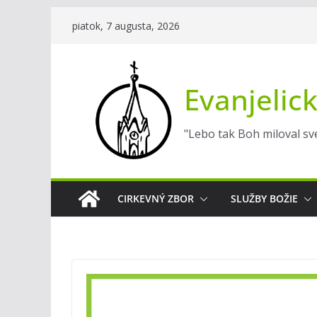
Skip
piatok, 7 augusta, 2026
to
content
Evanjelick
"Lebo tak Boh miloval sve
CIRKEVNÝ ZBOR
SLUŽBY BOŽIE