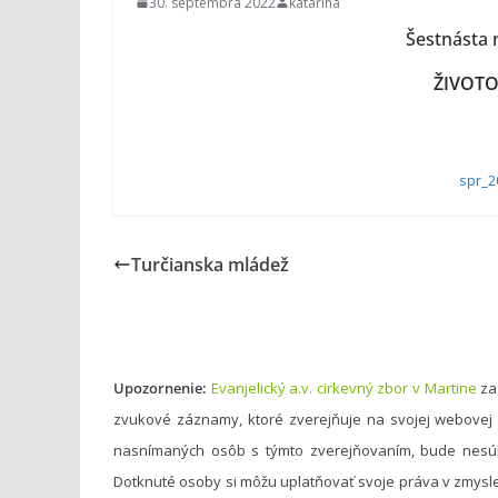
30. septembra 2022
katarina
Šestnásta n
ŽIVOT
spr_2
Turčianska mládež
Upozornenie:
Evanjelický a.v. cirkevný zbor v Martine
za
zvukové záznamy, ktoré zverejňuje na svojej webovej
nasnímaných osôb s týmto zverejňovaním, bude nesú
Dotknuté osoby si môžu uplatňovať svoje práva v zmysl