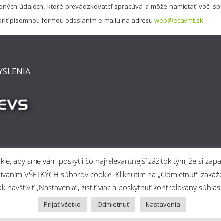
bných údajoch, ktoré prevádzkovateľ spracúva a môže namietať voči spr
driť písomnou formou odoslaním e-mailu na adresu
web@ecavmt.sk
.
YSLENIA
e, aby sme vám poskytli čo najrelevantnejší zážitok tým, že si z
 používaním VŠETKÝCH súborov cookie. Kliknutím na „Odmietnuť“ za
 navštíviť „Nastavenia“, zistiť viac a poskytnúť kontrolovaný súhlas
rtine
. Powered by
ColorMag
and
Prijať všetko
Odmietnuť
Nastavenia