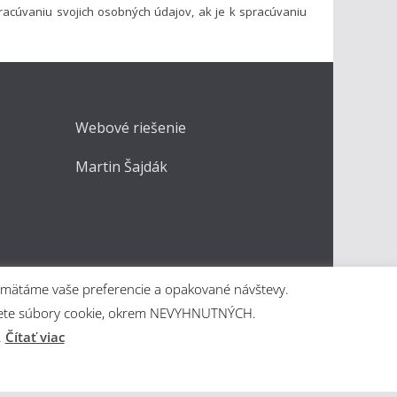
acúvaniu svojich osobných údajov, ak je k spracúvaniu
Webové riešenie
Martin Šajdák
apamätáme vaše preferencie a opakované návštevy.
kážete súbory cookie, okrem NEVYHNUTNÝCH.
.
Čítať viac