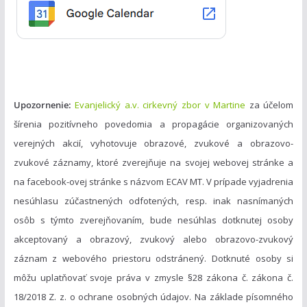
i
e
Upozornenie:
Evanjelický a.v. cirkevný zbor v Martine
za účelom
šírenia pozitívneho povedomia a propagácie organizovaných
verejných akcií, vyhotovuje obrazové, zvukové a obrazovo-
zvukové záznamy, ktoré zverejňuje na svojej webovej stránke a
na facebook-ovej stránke s názvom ECAV MT. V prípade vyjadrenia
nesúhlasu zúčastnených odfotených, resp. inak nasnímaných
osôb s týmto zverejňovaním, bude nesúhlas dotknutej osoby
akceptovaný a obrazový, zvukový alebo obrazovo-zvukový
záznam z webového priestoru odstránený. Dotknuté osoby si
môžu uplatňovať svoje práva v zmysle §28 zákona č. zákona č.
18/2018 Z. z. o ochrane osobných údajov. Na základe písomného