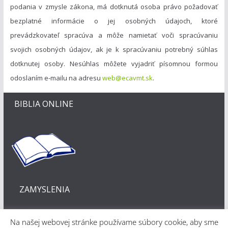
podania v zmysle zákona, má dotknutá osoba právo požadovať
bezplatné informácie o jej osobných údajoch, ktoré
prevádzkovateľ spracúva a môže namietať voči spracúvaniu
svojich osobných údajov, ak je k spracúvaniu potrebný súhlas
dotknutej osoby. Nesúhlas môžete vyjadriť písomnou formou
odoslaním e-mailu na adresu
web@ecavmt.sk
.
BIBLIA ONLINE
ZAMYSLENIA
Na našej webovej stránke používame súbory cookie, aby sme