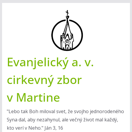
Skip
to
content
Evanjelický a. v.
cirkevný zbor
v Martine
"Lebo tak Boh miloval svet, že svojho jednorodeného
Syna dal, aby nezahynul, ale večný život mal každý,
kto verí v Neho." Ján 3, 16