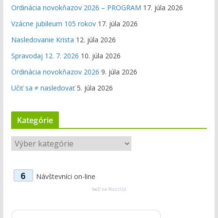
Ordinácia novokňazov 2026 – PROGRAM
17. júla 2026
Vzácne jubileum 105 rokov
17. júla 2026
Nasledovanie Krista
12. júla 2026
Spravodaj 12. 7. 2026
10. júla 2026
Ordinácia novokňazov 2026
9. júla 2026
Učiť sa ≠ nasledovať
5. júla 2026
Kategórie
K
a
t
6
Návštevníci on-line
e
g
beží na
WassUp
ó
r