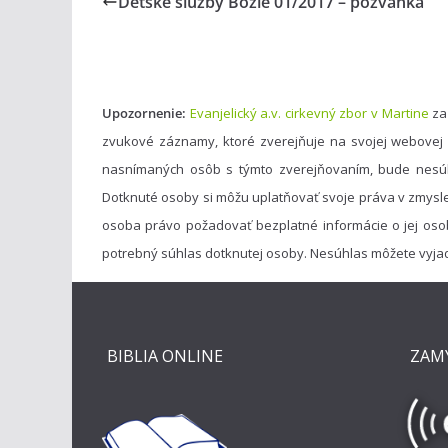
Detské služby Božie 01/2017 – pozvánka
Upozornenie:
Evanjelický a.v. cirkevný zbor v Martine
za
zvukové záznamy, ktoré zverejňuje na svojej webovej
nasnímaných osôb s týmto zverejňovaním, bude nesú
Dotknuté osoby si môžu uplatňovať svoje práva v zmysl
osoba právo požadovať bezplatné informácie o jej oso
potrebný súhlas dotknutej osoby. Nesúhlas môžete vyja
BIBLIA ONLINE
ZAM