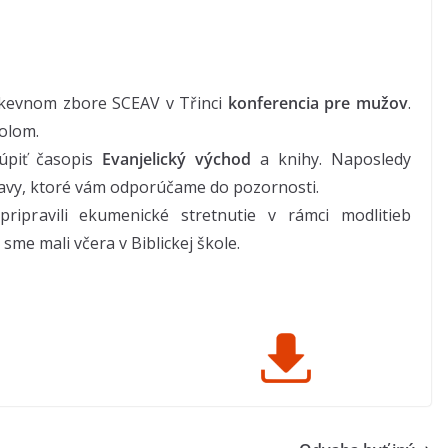
irkevnom zbore SCEAV v Třinci
konferencia pre mužov
.
tolom.
kúpiť časopis
Evanjelický východ
a knihy. Naposledy
avy, ktoré vám odporúčame do pozornosti.
ripravili ekumenické stretnutie v rámci modlitieb
me mali včera v Biblickej škole.