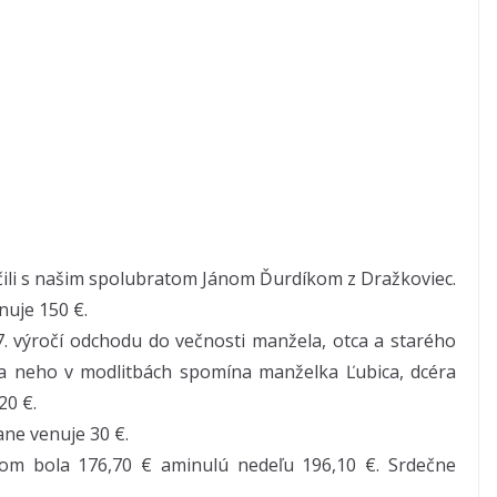
účili s našim spolubratom Jánom Ďurdíkom z Dražkoviec.
nuje 150 €.
7. výročí odchodu do večnosti manžela, otca a starého
na neho v modlitbách spomína manželka Ľubica, dcéra
20 €.
ane venuje 30 €.
om bola 176,70 € aminulú nedeľu 196,10 €. Srdečne