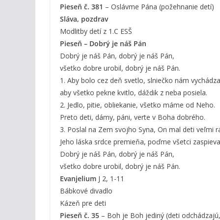
Pieseň č. 381
– Oslávme Pána (požehnanie detí)
Sláva, pozdrav
Modlitby detí z 1.C ESŠ
Pieseň – Dobrý je náš Pán
Dobrý je náš Pán, dobrý je náš Pán,
všetko dobre urobil, dobrý je náš Pán.
1. Aby bolo cez deň svetlo, slniečko nám vychádza
aby všetko pekne kvitlo, dáždik z neba posiela.
2. Jedlo, pitie, obliekanie, všetko máme od Neho.
Preto deti, dámy, páni, verte v Boha dobrého.
3. Poslal na Zem svojho Syna, On mal deti veľmi r
Jeho láska srdce premieňa, poďme všetci zaspieva
Dobrý je náš Pán, dobrý je náš Pán,
všetko dobre urobil, dobrý je náš Pán.
Evanjelium
J 2, 1-11
Bábkové divadlo
Kázeň pre deti
Pieseň č. 35
– Boh je Boh jediný (deti odchádzajú,