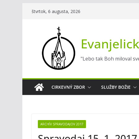
Skip
štvrtok, 6 augusta, 2026
to
content
Evanjelick
"Lebo tak Boh miloval sve
CIRKEVNÝ ZBOR
SLUŽBY BOŽIE
ARCHÍV SPRAVODAJOV 2017
Spravodaj 15. 1. 2017