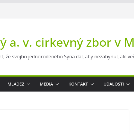
ý a. v. cirkevný zbor v 
t, že svojho jednorodeného Syna dal, aby nezahynul, ale večn
MLÁDEŽ
MÉDIA
KONTAKT
UDALOSTI