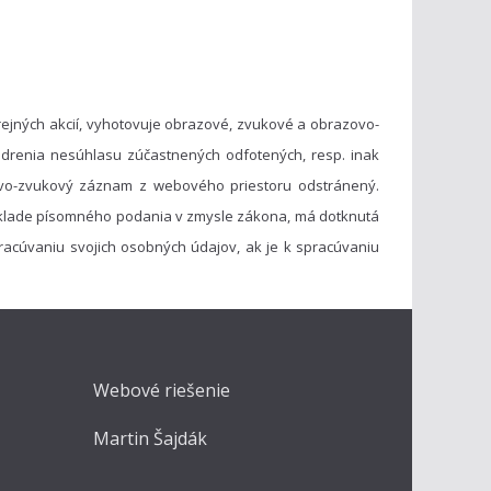
ejných akcií, vyhotovuje obrazové, zvukové a obrazovo-
drenia nesúhlasu zúčastnených odfotených, resp. inak
vo-zvukový záznam z webového priestoru odstránený.
základe písomného podania v zmysle zákona, má dotknutá
acúvaniu svojich osobných údajov, ak je k spracúvaniu
Webové riešenie
Martin Šajdák