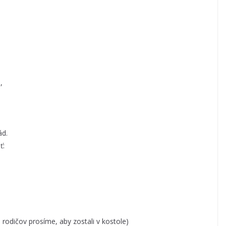
,
ád.
ť:
 rodičov prosíme, aby zostali v kostole)