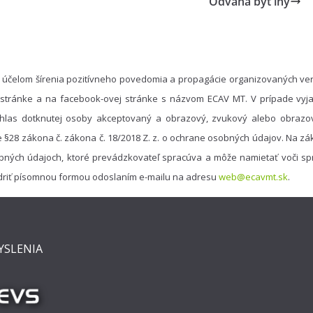
Odvaha byť iný
 účelom šírenia pozitívneho povedomia a propagácie organizovaných ver
 stránke a na facebook-ovej stránke s názvom ECAV MT. V prípade vyja
hlas dotknutej osoby akceptovaný a obrazový, zvukový alebo obrazo
e §28 zákona č. zákona č. 18/2018 Z. z. o ochrane osobných údajov. Na 
bných údajoch, ktoré prevádzkovateľ spracúva a môže namietať voči spr
driť písomnou formou odoslaním e-mailu na adresu
web@ecavmt.sk
.
YSLENIA