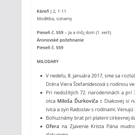
Kázeň
J 2, 1-11
Modlitba, oznamy
Pieseň č.
559
– Ja a môj dom (1. verš)
Áronovské požehnanie
Pieseň č.
559
MILODARY
V nedeľu, 8. januára 2017, sme sa rozl
Dcéra Viera Štefanidesová s rodinou ve
Pri nedožitých 72. narodeninách a pri 
otca
Miloša Ďurkoviča
z Diakovej si 
Ivica a syn Radoslav s rodinami. Venujú 
Bohuznámy brat pri platení cirkevnej d
Ofera
na Zjavenie Krista Pána mudrc
ďakujeme.