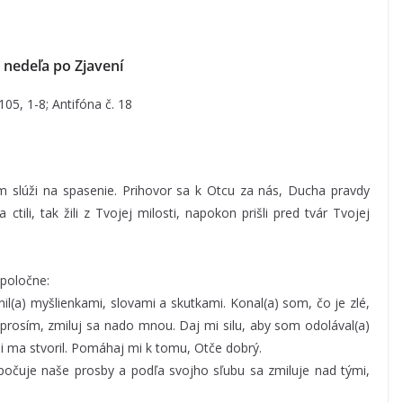
 nedeľa po Zjavení
105, 1-8; Antifóna č. 18
 slúži na spasenie. Prihovor sa k Otcu za nás, Ducha pravdy
ctili, tak žili z Tvojej milosti, napokon prišli pred tvár Tvojej
poločne:
il(a) myšlienkami, slovami a skutkami. Konal(a) som, čo je zlé,
 prosím, zmiluj sa nado mnou. Daj mi silu, aby som odolával(a)
si ma stvoril. Pomáhaj mi k tomu, Otče dobrý.
počuje naše prosby a podľa svojho sľubu sa zmiluje nad tými,