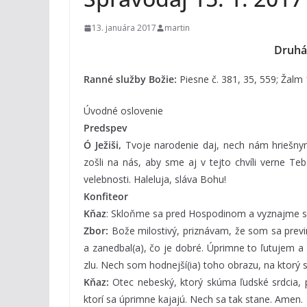
13. januára 2017
martin
Druhá
Ranné služby Božie:
Piesne č. 381, 35, 559; Žalm 
Úvodné oslovenie
Predspev
Ó Ježiši,
Tvoje narodenie daj, nech nám hriešnym
zošli na nás, aby sme aj v tejto chvíli verne Teba 
velebnosti. Haleluja, sláva Bohu!
Konfiteor
Kňaz
: Skloňme sa pred Hospodinom a vyznajme s
Zbor:
Bože milostivý, priznávam, že som sa previn
a zanedbal(a), čo je dobré. Úprimne to ľutujem a
zlu. Nech som hodnejší(ia) toho obrazu, na ktorý 
Kňaz:
Otec nebeský, ktorý skúma ľudské srdcia, 
ktorí sa úprimne kajajú. Nech sa tak stane. Amen.