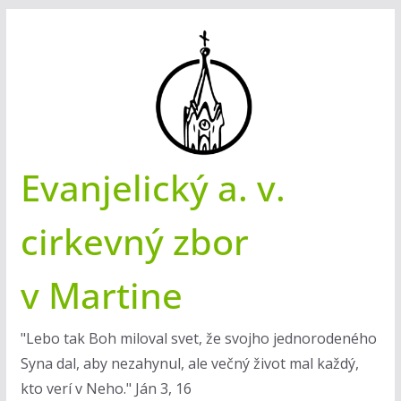
Skip
to
content
Evanjelický a. v.
cirkevný zbor
v Martine
"Lebo tak Boh miloval svet, že svojho jednorodeného
Syna dal, aby nezahynul, ale večný život mal každý,
kto verí v Neho." Ján 3, 16