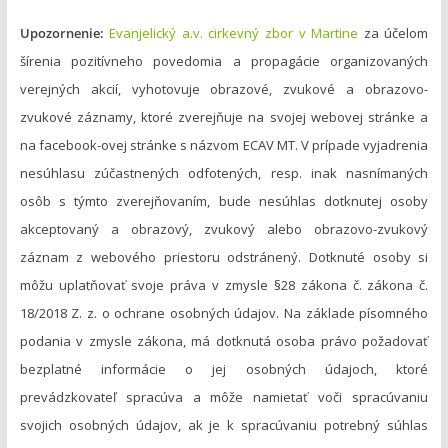
Upozornenie:
Evanjelický a.v. cirkevný zbor v Martine
za účelom
šírenia pozitívneho povedomia a propagácie organizovaných
verejných akcií, vyhotovuje obrazové, zvukové a obrazovo-
zvukové záznamy, ktoré zverejňuje na svojej webovej stránke a
na facebook-ovej stránke s názvom ECAV MT. V prípade vyjadrenia
nesúhlasu zúčastnených odfotených, resp. inak nasnímaných
osôb s týmto zverejňovaním, bude nesúhlas dotknutej osoby
akceptovaný a obrazový, zvukový alebo obrazovo-zvukový
záznam z webového priestoru odstránený. Dotknuté osoby si
môžu uplatňovať svoje práva v zmysle §28 zákona č. zákona č.
18/2018 Z. z. o ochrane osobných údajov. Na základe písomného
podania v zmysle zákona, má dotknutá osoba právo požadovať
bezplatné informácie o jej osobných údajoch, ktoré
prevádzkovateľ spracúva a môže namietať voči spracúvaniu
svojich osobných údajov, ak je k spracúvaniu potrebný súhlas