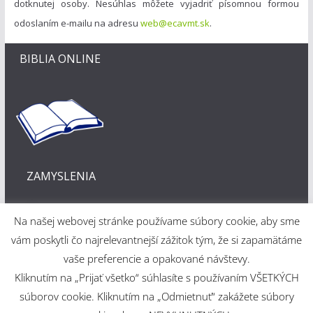
dotknutej osoby. Nesúhlas môžete vyjadriť písomnou formou
odoslaním e-mailu na adresu
web@ecavmt.sk
.
BIBLIA ONLINE
ZAMYSLENIA
Na našej webovej stránke používame súbory cookie, aby sme
vám poskytli čo najrelevantnejší zážitok tým, že si zapamätáme
vaše preferencie a opakované návštevy.
Kliknutím na „Prijať všetko“ súhlasíte s používaním VŠETKÝCH
Webové riešenie
súborov cookie. Kliknutím na „Odmietnuť“ zakážete súbory