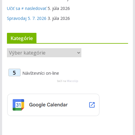
Učiť sa ≠ nasledovať
5. júla 2026
Spravodaj 5. 7. 2026
3. júla 2026
Kategórie
K
a
t
5
Návštevníci on-line
e
g
beží na
WassUp
ó
r
i
e