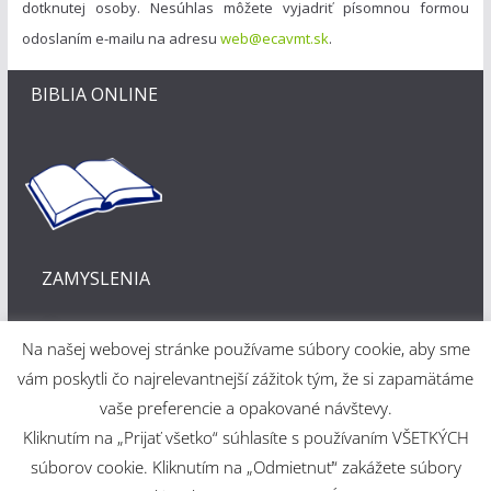
dotknutej osoby. Nesúhlas môžete vyjadriť písomnou formou
odoslaním e-mailu na adresu
web@ecavmt.sk
.
BIBLIA ONLINE
ZAMYSLENIA
Na našej webovej stránke používame súbory cookie, aby sme
vám poskytli čo najrelevantnejší zážitok tým, že si zapamätáme
vaše preferencie a opakované návštevy.
Kliknutím na „Prijať všetko“ súhlasíte s používaním VŠETKÝCH
Webové riešenie
súborov cookie. Kliknutím na „Odmietnuť“ zakážete súbory