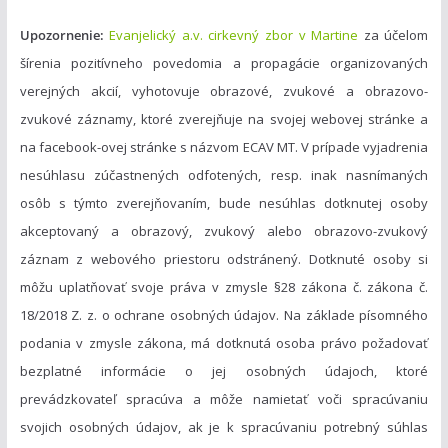
Upozornenie:
Evanjelický a.v. cirkevný zbor v Martine
za účelom
šírenia pozitívneho povedomia a propagácie organizovaných
verejných akcií, vyhotovuje obrazové, zvukové a obrazovo-
zvukové záznamy, ktoré zverejňuje na svojej webovej stránke a
na facebook-ovej stránke s názvom ECAV MT. V prípade vyjadrenia
nesúhlasu zúčastnených odfotených, resp. inak nasnímaných
osôb s týmto zverejňovaním, bude nesúhlas dotknutej osoby
akceptovaný a obrazový, zvukový alebo obrazovo-zvukový
záznam z webového priestoru odstránený. Dotknuté osoby si
môžu uplatňovať svoje práva v zmysle §28 zákona č. zákona č.
18/2018 Z. z. o ochrane osobných údajov. Na základe písomného
podania v zmysle zákona, má dotknutá osoba právo požadovať
bezplatné informácie o jej osobných údajoch, ktoré
prevádzkovateľ spracúva a môže namietať voči spracúvaniu
svojich osobných údajov, ak je k spracúvaniu potrebný súhlas