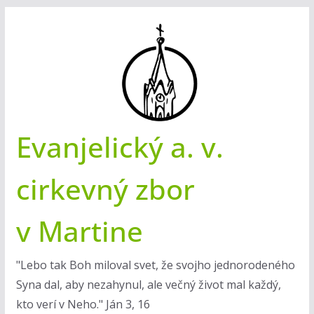
Skip
to
content
Evanjelický a. v.
cirkevný zbor
v Martine
"Lebo tak Boh miloval svet, že svojho jednorodeného
Syna dal, aby nezahynul, ale večný život mal každý,
kto verí v Neho." Ján 3, 16