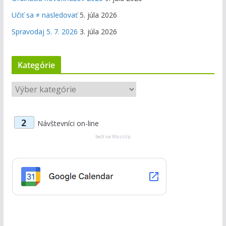
Učiť sa ≠ nasledovať
5. júla 2026
Spravodaj 5. 7. 2026
3. júla 2026
Kategórie
K
a
t
2
Návštevníci on-line
e
g
beží na
WassUp
ó
r
i
e