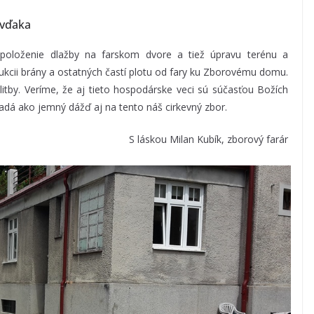
 vďaka
 položenie dlažby na farskom dvore a tiež úpravu terénu a
ukcii brány a ostatných častí plotu od fary ku Zborovému domu.
by. Veríme, že aj tieto hospodárske veci sú súčasťou Božích
adá ako jemný dážď aj na tento náš cirkevný zbor.
S láskou Milan Kubík, zborový farár