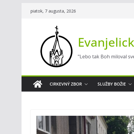
Skip
piatok, 7 augusta, 2026
to
content
Evanjelick
"Lebo tak Boh miloval sve
CIRKEVNÝ ZBOR
SLUŽBY BOŽIE