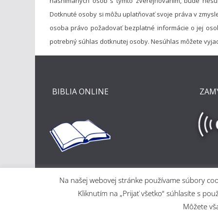
nasnímaných osôb s týmto zverejňovaním, bude nesú
Dotknuté osoby si môžu uplatňovať svoje práva v zmysl
osoba právo požadovať bezplatné informácie o jej oso
potrebný súhlas dotknutej osoby. Nesúhlas môžete vyja
BIBLIA ONLINE
ZAM
Na našej webovej stránke používame súbory cooki
Kliknutím na „Prijať všetko“ súhlasíte s
Môžete však
Copyright © 2026
Evanjelický a. v. cirkevný zbor v Ma