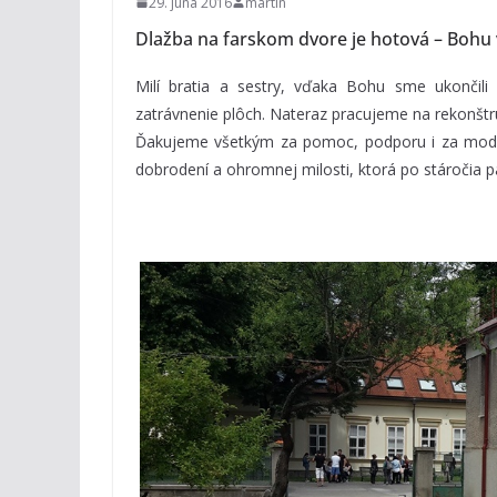
29. júna 2016
martin
Dlažba na farskom dvore je hotová – Bohu
Milí bratia a sestry, vďaka Bohu sme ukončili
zatrávnenie plôch. Nateraz pracujeme na rekonštr
Ďakujeme všetkým za pomoc, podporu i za modlit
dobrodení a ohromnej milosti, ktorá po stáročia p