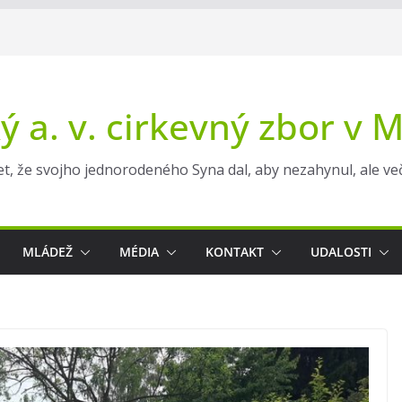
ý a. v. cirkevný zbor v 
t, že svojho jednorodeného Syna dal, aby nezahynul, ale večn
MLÁDEŽ
MÉDIA
KONTAKT
UDALOSTI