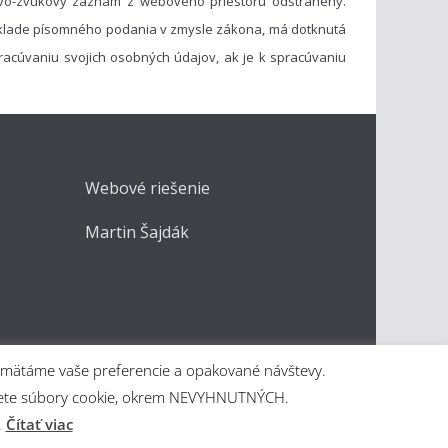
vo-zvukový záznam z webového priestoru odstránený.
základe písomného podania v zmysle zákona, má dotknutá
acúvaniu svojich osobných údajov, ak je k spracúvaniu
Webové riešenie
Martin Šajdák
apamätáme vaše preferencie a opakované návštevy.
kážete súbory cookie, okrem NEVYHNUTNÝCH.
.
Čítať viac