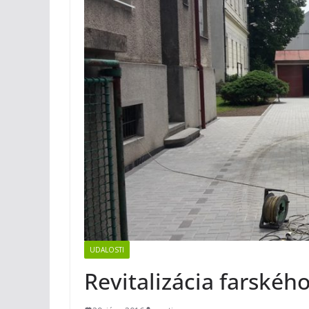
UDALOSTI
Revitalizácia farskéh