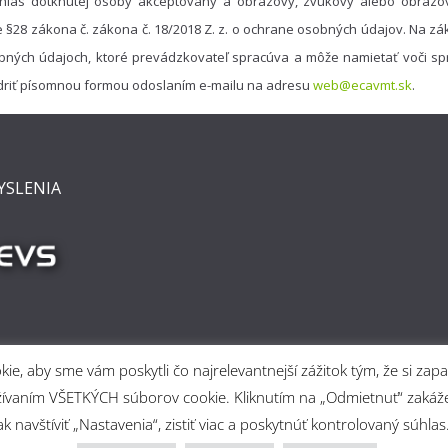
hlas dotknutej osoby akceptovaný a obrazový, zvukový alebo obrazo
e §28 zákona č. zákona č. 18/2018 Z. z. o ochrane osobných údajov. Na 
bných údajoch, ktoré prevádzkovateľ spracúva a môže namietať voči spr
driť písomnou formou odoslaním e-mailu na adresu
web@ecavmt.sk
.
YSLENIA
e, aby sme vám poskytli čo najrelevantnejší zážitok tým, že si z
 používaním VŠETKÝCH súborov cookie. Kliknutím na „Odmietnuť“ za
 navštíviť „Nastavenia“, zistiť viac a poskytnúť kontrolovaný súhlas
rtine
. Powered by
ColorMag
and