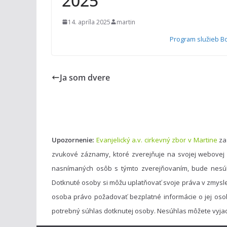
2025
14. apríla 2025
martin
Program služieb Bo
Ja som dvere
Upozornenie:
Evanjelický a.v. cirkevný zbor v Martine
za
zvukové záznamy, ktoré zverejňuje na svojej webovej
nasnímaných osôb s týmto zverejňovaním, bude nesú
Dotknuté osoby si môžu uplatňovať svoje práva v zmysl
osoba právo požadovať bezplatné informácie o jej oso
potrebný súhlas dotknutej osoby. Nesúhlas môžete vyja