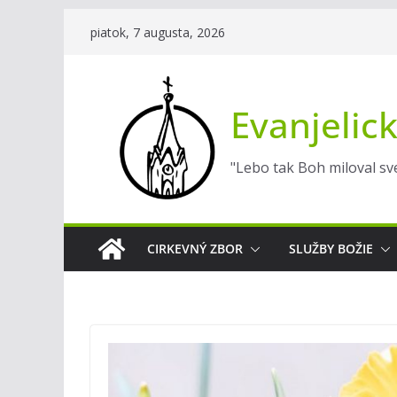
Skip
piatok, 7 augusta, 2026
to
content
Evanjelick
"Lebo tak Boh miloval sve
CIRKEVNÝ ZBOR
SLUŽBY BOŽIE