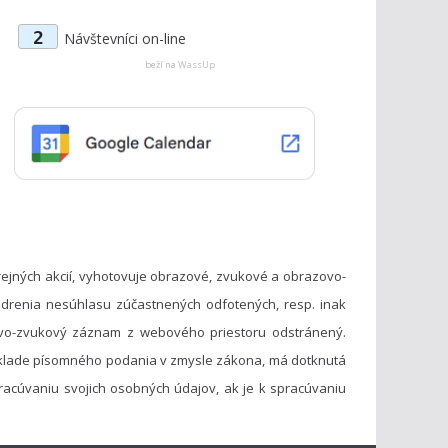
t
2
Návštevníci on-line
e
g
beží na
WassUp
ó
r
i
e
ejných akcií, vyhotovuje obrazové, zvukové a obrazovo-
drenia nesúhlasu zúčastnených odfotených, resp. inak
vo-zvukový záznam z webového priestoru odstránený.
základe písomného podania v zmysle zákona, má dotknutá
acúvaniu svojich osobných údajov, ak je k spracúvaniu