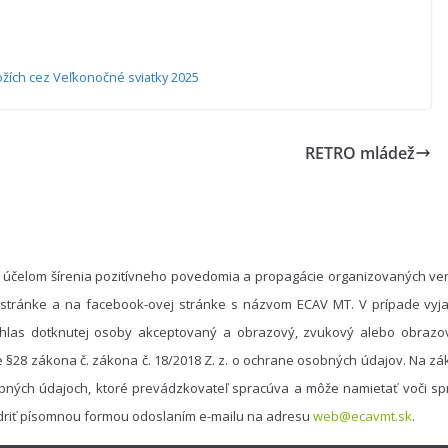
žích cez Veľkonočné sviatky 2025
RETRO mládež
 účelom šírenia pozitívneho povedomia a propagácie organizovaných ver
 stránke a na facebook-ovej stránke s názvom ECAV MT. V prípade vyja
hlas dotknutej osoby akceptovaný a obrazový, zvukový alebo obrazo
e §28 zákona č. zákona č. 18/2018 Z. z. o ochrane osobných údajov. Na 
bných údajoch, ktoré prevádzkovateľ spracúva a môže namietať voči spr
driť písomnou formou odoslaním e-mailu na adresu
web@ecavmt.sk
.