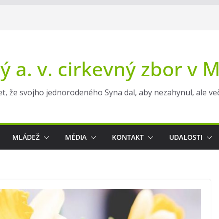
ý a. v. cirkevný zbor v 
t, že svojho jednorodeného Syna dal, aby nezahynul, ale večn
MLÁDEŽ
MÉDIA
KONTAKT
UDALOSTI