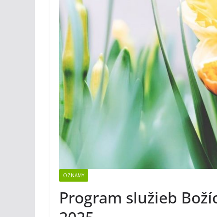
OZNAMY
Program služieb Boží