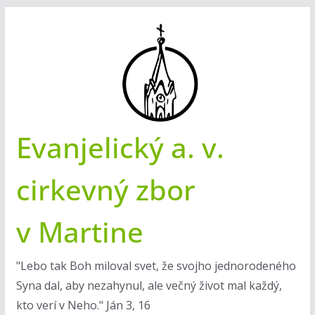
Skip
to
content
Evanjelický a. v.
cirkevný zbor
v Martine
"Lebo tak Boh miloval svet, že svojho jednorodeného
Syna dal, aby nezahynul, ale večný život mal každý,
kto verí v Neho." Ján 3, 16