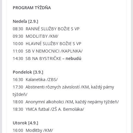
PROGRAM TÝŽDŇA
Nedeľa [2.9.]
08:30 RANNÉ SLUŽBY BOŽIE S VP
09:30 MODLITBY /KM/
10:00 HLAVNÉ SLUŽBY BOŽIE S VP
11:00 SB V NEMOCNICI /KAPLNKA/
14:30 SB NA BYSTRIČKE
– nebudú
Pondelok [3.9.]
16:30 Kalanetika /ZBS/
17:30 Abstinenti rôznych závislostí /KM, každý párny
týždeň/
18:00 Anonymní alkoholici /KM, každý nepárny týždeň/
18:30 YMCA futbal /ZŠ A. Bernoláka/
Utorok [4.9.]
16:00 Modlitby /KM/