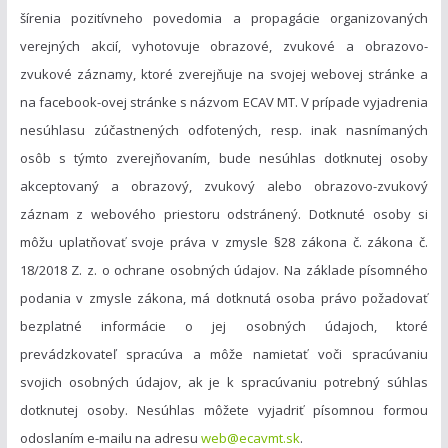
šírenia pozitívneho povedomia a propagácie organizovaných
verejných akcií, vyhotovuje obrazové, zvukové a obrazovo-
zvukové záznamy, ktoré zverejňuje na svojej webovej stránke a
na facebook-ovej stránke s názvom ECAV MT. V prípade vyjadrenia
nesúhlasu zúčastnených odfotených, resp. inak nasnímaných
osôb s týmto zverejňovaním, bude nesúhlas dotknutej osoby
akceptovaný a obrazový, zvukový alebo obrazovo-zvukový
záznam z webového priestoru odstránený. Dotknuté osoby si
môžu uplatňovať svoje práva v zmysle §28 zákona č. zákona č.
18/2018 Z. z. o ochrane osobných údajov. Na základe písomného
podania v zmysle zákona, má dotknutá osoba právo požadovať
bezplatné informácie o jej osobných údajoch, ktoré
prevádzkovateľ spracúva a môže namietať voči spracúvaniu
svojich osobných údajov, ak je k spracúvaniu potrebný súhlas
dotknutej osoby. Nesúhlas môžete vyjadriť písomnou formou
odoslaním e-mailu na adresu
web@ecavmt.sk
.