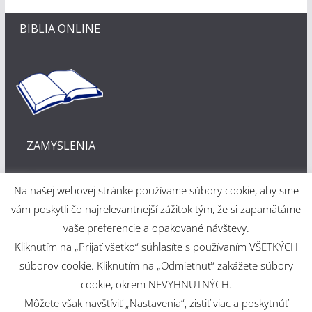
BIBLIA ONLINE
ZAMYSLENIA
Na našej webovej stránke používame súbory cookie, aby sme
vám poskytli čo najrelevantnejší zážitok tým, že si zapamätáme
vaše preferencie a opakované návštevy.
Kliknutím na „Prijať všetko“ súhlasíte s používaním VŠETKÝCH
Webové riešenie
súborov cookie. Kliknutím na „Odmietnuť“ zakážete súbory
cookie, okrem NEVYHNUTNÝCH.
Martin Šajdák
Môžete však navštíviť „Nastavenia“, zistiť viac a poskytnúť