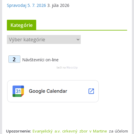
Spravodaj 5. 7. 2026
3. júla 2026
Kategórie
K
a
t
2
Návštevníci on-line
e
g
beží na
WassUp
ó
r
i
e
Upozornenie:
Evanjelický a.v. cirkevný zbor v Martine
za účelom