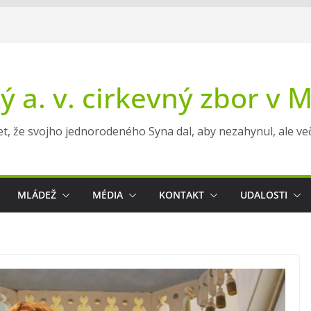
ý a. v. cirkevný zbor v 
t, že svojho jednorodeného Syna dal, aby nezahynul, ale večn
MLÁDEŽ
MÉDIA
KONTAKT
UDALOSTI