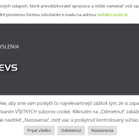
bných údajoch, ktoré prevádzkovateľ spracúva a môže namietať voči spr
driť písomnou formou odoslaním e-mailu na adresu
web@ecavmt.sk
.
YSLENIA
e, aby sme vám poskytli čo najrelevantnejší zážitok tým, že si z
 používaním VŠETKÝCH súborov cookie. Kliknutím na „Odmietnuť“ za
 navštíviť „Nastavenia“, zistiť viac a poskytnúť kontrolovaný súhlas
rtine
. Powered by
ColorMag
and
Prijať všetko
Odmietnuť
Nastavenia