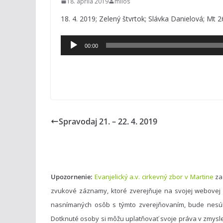
18. apríla 2019
milos
18. 4. 2019; Zelený štvrtok; Slávka Danielová; Mt 2
Audio
00:00
prehrávač
Spravodaj 21. – 22. 4. 2019
Upozornenie:
Evanjelický a.v. cirkevný zbor v Martine
za
zvukové záznamy, ktoré zverejňuje na svojej webovej
nasnímaných osôb s týmto zverejňovaním, bude nesú
Dotknuté osoby si môžu uplatňovať svoje práva v zmysl