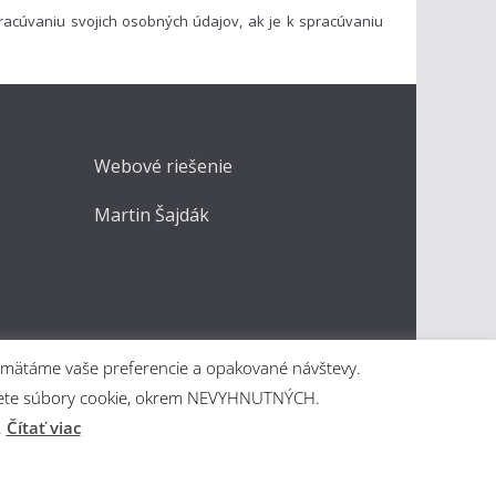
acúvaniu svojich osobných údajov, ak je k spracúvaniu
Webové riešenie
Martin Šajdák
apamätáme vaše preferencie a opakované návštevy.
kážete súbory cookie, okrem NEVYHNUTNÝCH.
.
Čítať viac