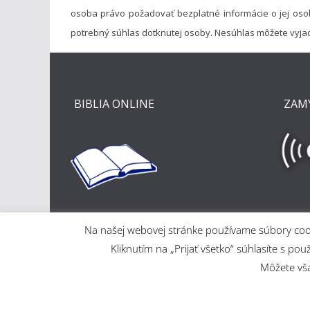
osoba právo požadovať bezplatné informácie o jej oso
potrebný súhlas dotknutej osoby. Nesúhlas môžete vyja
BIBLIA ONLINE
ZAM
Na našej webovej stránke používame súbory cooki
Kliknutím na „Prijať všetko“ súhlasíte s
Môžete však
Copyright © 2026
Evanjelický a. v. cirkevný zbor v Ma
WordPress
.