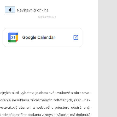
t
4
Návštevníci on-line
e
g
beží na
WassUp
ó
r
i
e
ejných akcií, vyhotovuje obrazové, zvukové a obrazovo-
drenia nesúhlasu zúčastnených odfotených, resp. inak
vo-zvukový záznam z webového priestoru odstránený.
základe písomného podania v zmysle zákona, má dotknutá