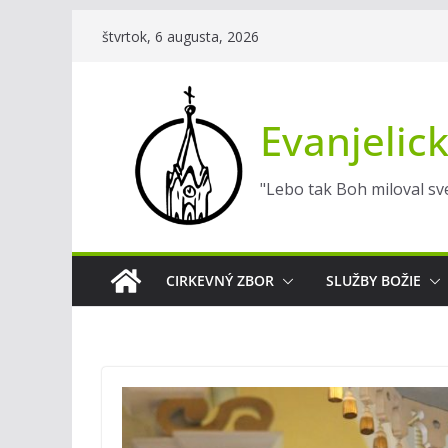
Skip
štvrtok, 6 augusta, 2026
to
content
Evanjelick
"Lebo tak Boh miloval sve
CIRKEVNÝ ZBOR
SLUŽBY BOŽIE