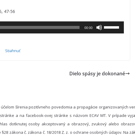
6, 47-56
Pomocou
00:00
šípok
hore/dole
Stiahnuť
zvýšite
alebo
znížite
Dielo spásy je dokonané
hlasitosť.
 účelom šírenia pozitívneho povedomia a propagácie organizovaných ver
 stránke a na facebook-ovej stránke s názvom ECAV MT. V prípade vyja
hlas dotknutej osoby akceptovaný a obrazový, zvukový alebo obrazo
e §28 zákona č. zákona č. 18/2018 Z. z. o ochrane osobných údajov. Na 